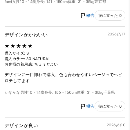
fami
女性
10 - 14歳
身長: 141 - 150cm
体重: 31 - 35kg
東京都
報告
役に立った 0
デザインがかわいい
2026/7/17
購入サイズ: S
購入カラー: 30 NATURAL
お客様の着用感: ちょうどよい
デザインに一目惚れで購入。色も合わせやすいベージュでヘビ
ロテしてます
かなかな
男性
10 - 14歳
身長: 156 - 160cm
体重: 31 - 35kg
千葉県
報告
役に立った 0
デザインが良い
2026/6/10