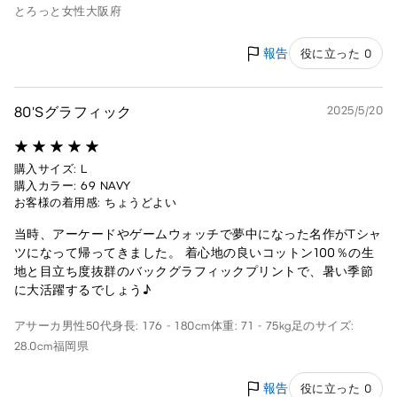
とろっと
女性
大阪府
報告
役に立った 0
80'Sグラフィック
2025/5/20
購入サイズ: L
購入カラー: 69 NAVY
お客様の着用感: ちょうどよい
当時、アーケードやゲームウォッチで夢中になった名作がTシャ
ツになって帰ってきました。 着心地の良いコットン100％の生
地と目立ち度抜群のバックグラフィックプリントで、暑い季節
に大活躍するでしょう♪
アサーカ
男性
50代
身長: 176 - 180cm
体重: 71 - 75kg
足のサイズ:
28.0cm
福岡県
報告
役に立った 0