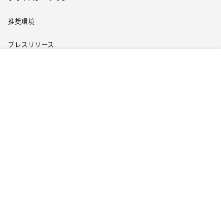
推奨環境
プレスリリース
企業情報
レビューの投稿
商品詳細へ戻る
採用情報
グループブランド オンラインストア
ユニクロ
セオリー
プラステ
Cookie設定
Copyright © G.U. CO., Ltd. All rights reserved.