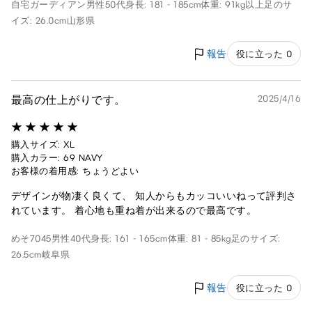
自宅ガーディアン
男性
50代
身長: 181 - 185cm
体重: 91kg以上
足のサ
イズ: 26.0cm
山形県
報告
役に立った 0
最高の仕上がりです。
2025/4/16
購入サイズ: XL
購入カラー: 69 NAVY
お客様の着用感: ちょうどよい
デザインが物凄く良くて、 知人からもカッコいいねって評判さ
れています。 着心地も重ね着が出来るので最高です。
めそ7045
男性
40代
身長: 161 - 165cm
体重: 81 - 85kg
足のサイズ:
26.5cm
岐阜県
報告
役に立った 0