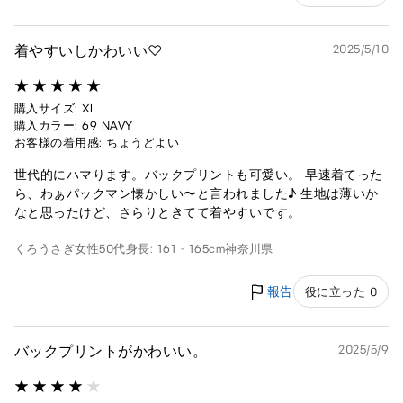
着やすいしかわいい♡
2025/5/10
購入サイズ: XL
購入カラー: 69 NAVY
お客様の着用感: ちょうどよい
世代的にハマります。バックプリントも可愛い。 早速着てった
ら、わぁパックマン懐かしい〜と言われました♪ 生地は薄いか
なと思ったけど、さらりときてて着やすいです。
くろうさぎ
女性
50代
身長: 161 - 165cm
神奈川県
報告
役に立った 0
バックプリントがかわいい。
2025/5/9