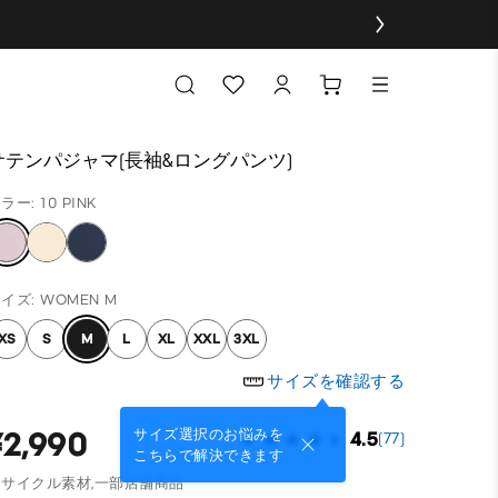
サテンパジャマ(長袖&ロングパンツ)
ラー: 10 PINK
イズ: WOMEN M
XS
S
M
L
XL
XXL
3XL
サイズを確認する
¥2,990
サイズ選択のお悩みを
4.5
(77)
こちらで解決できます
リサイクル素材,
一部店舗商品