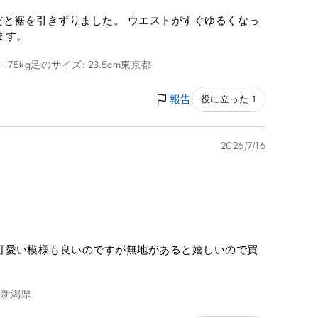
mだと裾を引きずりました。 ウエストがすぐゆるくなっ
ます。
- 75kg
足のサイズ: 23.5cm
東京都
報告
役に立った 1
2026/7/16
可愛い模様も良いのですが無地があると嬉しいので買
g
新潟県