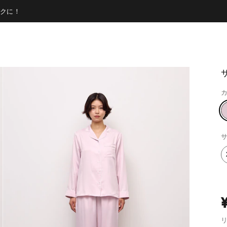
クに！
カ
サ