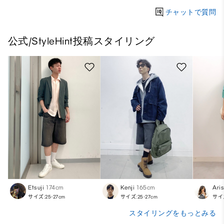
チャットで質問
公式/StyleHint投稿スタイリング
Etsuji
174cm
Kenji
165cm
Ari
サイズ:25-27cm
サイズ:25-27cm
サイズ
スタイリングをもっとみる