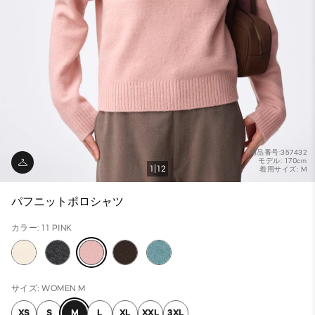
商品番号:357432
モデル: 170cm
1
12
着用サイズ: M
パフニットポロシャツ
カラー: 11 PINK
サイズ: WOMEN M
XS
S
M
L
XL
XXL
3XL