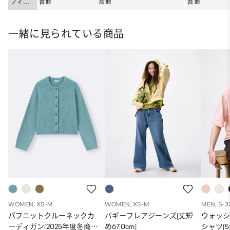
フィッ
普通
普通
普通
ト
一緒に見られている商品
WOMEN, XS-M
WOMEN, XS-M
MEN, S-3
パフニットクルーネックカ
バギーフレアジーンズ(丈短
ウォッ
ーディガン(2025年度冬商
め67.0cm)
シャツ(5