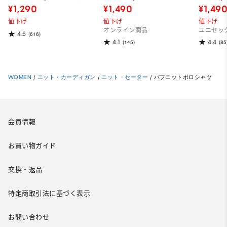
品)
¥1,290
¥1,490
¥1,49
値下げ
値下げ
値下げ
オンライン商品
ユニセッ
4.5
(616)
4.1
4.4
(145)
(85
WOMEN
/
ニット・カーディガン
/
ニット・セーター
/
パフニットポロシャツ
会員情報
お買い物ガイド
交換・返品
特定商取引法に基づく表示
お問い合わせ