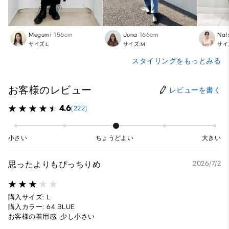
Megumi
156cm
Juna
166cm
Nat
サイズ:L
サイズ:M
サイ
スタイリングをもっとみる
お客様のレビュー
レビューを書く
4.6
(222)
小さい
ちょうどよい
大きい
思ったよりもぴっちりめ
2026/7/2
購入サイズ: L
購入カラー: 64 BLUE
お客様の着用感: 少し小さい