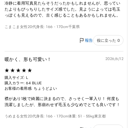
冷静に着用写真見たらそうだったかもしれませんが、思ってい
たよりもぴっちりしたサイズ感でした。見ようによっては毛玉
っぽくも見えるので、古く感じることもあるかもしれません。
こまこま
女性
20代
身長: 166 - 170cm
千葉県
報告
役に立った 0
暖かく、形も可愛い！
2026/6/12
購入サイズ: L
購入カラー: 64 BLUE
お客様の着用感: ちょうどよい
襟があり1枚で綺麗に決まるので、さっそく一軍入り！ 何度も
洗濯しましたが、形崩れせず毛玉も少なめでとても良いです！
うめまる
女性
20代
身長: 166 - 170cm
体重: 51 - 55kg
東京都