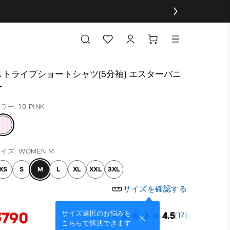
ストライプショートシャツ(5分袖) エスターバニ
ー
ラー: 10 PINK
イズ: WOMEN M
XS
S
M
L
XL
XXL
3XL
サイズを確認する
¥790
サイズ選択のお悩みを
4.5
(17)
こちらで解決できます