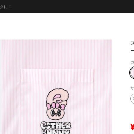
クに！
カ
サ