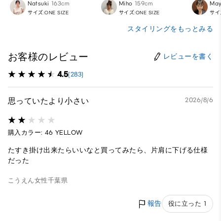
Natsuki
163cm
Miho
159cm
Ma
サイズ:ONE SIZE
サイズ:ONE SIZE
サイズ
スタイリングをもっとみる
お客様のレビュー
レビューを書く
4.5
(283)
思っていたより小さい
2026/8/6
購入カラー: 46 YELLOW
たすき掛け出来たらいいなと買ってみたら、片肩に下げる仕様
だった
こうえん
女性
千葉県
報告
役に立った 1