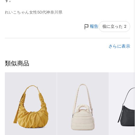
す。
れいこちゃん
女性
50代
神奈川県
報告
役に立った 2
さらに表示
類似商品