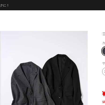
クに！
カ
サ
値