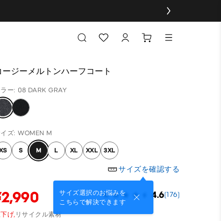
コージーメルトンハーフコート
ラー: 08 DARK GRAY
イズ: WOMEN M
XS
S
M
L
XL
XXL
3XL
サイズを確認する
¥2,990
サイズ選択のお悩みを
4.6
(176)
こちらで解決できます
下げ,
リサイクル素材