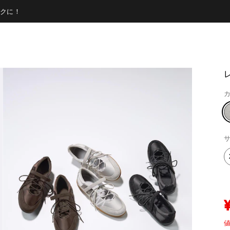
クに！
カ
サ
値