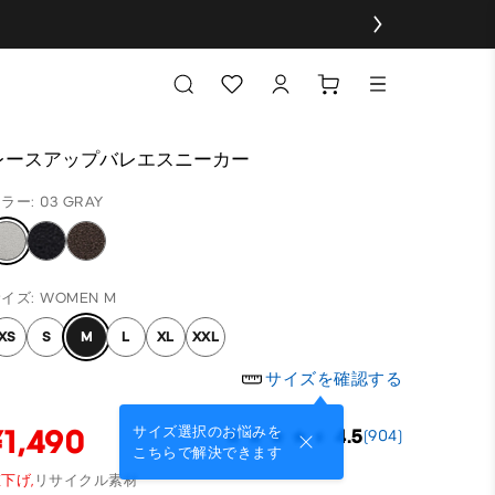
レースアップバレエスニーカー
ラー: 03 GRAY
イズ: WOMEN M
XS
S
M
L
XL
XXL
サイズを確認する
¥1,490
サイズ選択のお悩みを
4.5
(904)
こちらで解決できます
下げ,
リサイクル素材