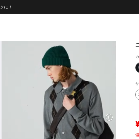
クに！
カ
サ