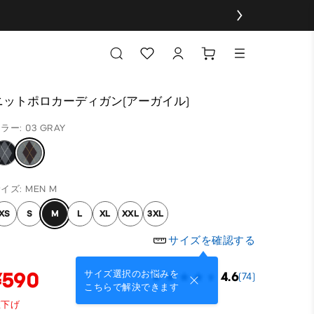
ニットポロカーディガン(アーガイル)
ラー: 03 GRAY
イズ: MEN M
XS
S
M
L
XL
XXL
3XL
サイズを確認する
¥590
サイズ選択のお悩みを
4.6
(74)
こちらで解決できます
値下げ