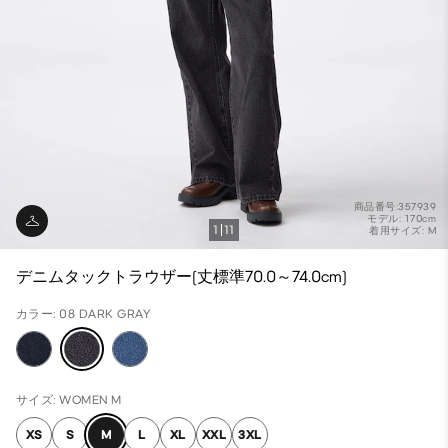
商品番号:357939
モデル: 170cm
1
11
着用サイズ: M
デニムタックトラウザー(丈標準70.0～74.0cm)
カラー: 08 DARK GRAY
サイズ: WOMEN M
XS
S
M
L
XL
XXL
3XL