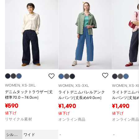
WOMEN, XS-3XL
WOMEN, XS-3XL
WOMEN, XS-X
デニムタックトラウザー(丈
ライトデニムバレルアンク
ライトデニム
標準70.0～74.0cm)
ルパンツ(丈長め69.0cm)
ルパンツ(丈短め5
¥590
¥1,490
¥1,490
値下げ
値下げ
値下げ
リサイクル素材
オンライン商品
オンライン商
シルエ
ワイド
-
-