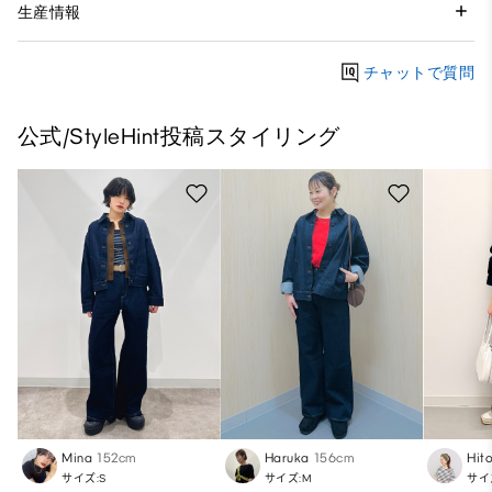
生産情報
チャットで質問
公式/StyleHint投稿スタイリング
Mina
152cm
Haruka
156cm
Hit
サイズ:S
サイズ:M
サイ