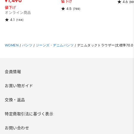
¥1,490
値下げ
4.6
(99
値下げ
4.5
(769)
オンライン商品
4.1
(144)
WOMEN
/
パンツ
/
ジーンズ・デニムパンツ
/
デニムタックトラウザー(丈標準70.0～7
会員情報
お買い物ガイド
交換・返品
特定商取引法に基づく表示
お問い合わせ