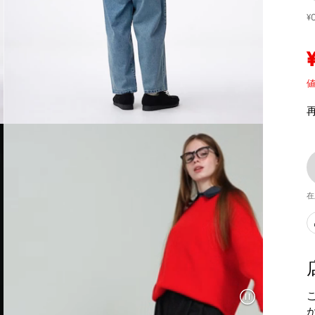
¥
値
在