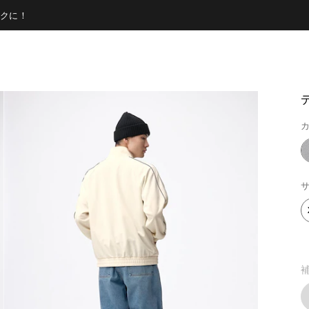
クに！
カ
サ
補