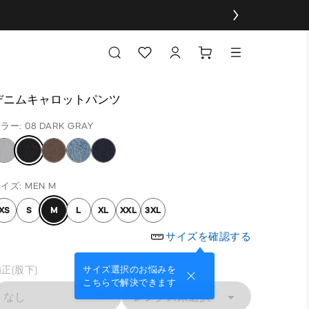
デニムキャロットパンツ
ラー: 08 DARK GRAY
イズ: MEN M
XS
S
M
L
XL
XXL
3XL
サイズを確認する
正(股下)
サイズ選択のお悩みを
こちらで解決できます
なし
レングス未選択