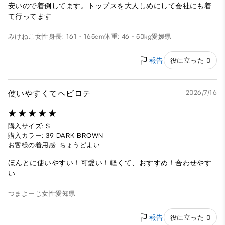
安いので着倒してます。トップスを大人しめにして会社にも着
て行ってます
みけねこ
女性
身長: 161 - 165cm
体重: 46 - 50kg
愛媛県
報告
役に立った 0
使いやすくてヘビロテ
2026/7/16
購入サイズ: S
購入カラー: 39 DARK BROWN
お客様の着用感: ちょうどよい
ほんとに使いやすい！可愛い！軽くて、おすすめ！合わせやす
い
つまよーじ
女性
愛知県
報告
役に立った 0