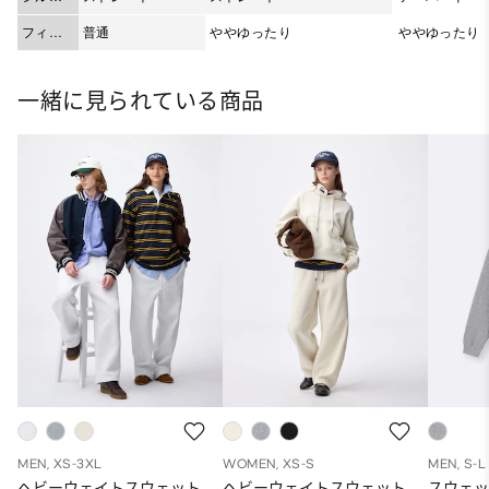
ット
フィッ
普通
ややゆったり
ややゆったり
ト
一緒に見られている商品
MEN, XS-3XL
WOMEN, XS-S
MEN, S-L
ヘビーウェイトスウェット
ヘビーウェイトスウェット
スウェ