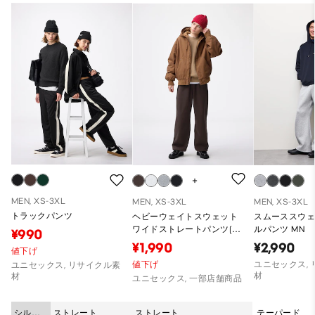
MEN, XS-3XL
MEN, XS-3XL
MEN, XS-3XL
トラックパンツ
ヘビーウェイトスウェット
スムーススウェ
ワイドストレートパンツ(丈
ルパンツ MN
¥990
標準69.0～73.0cm)
¥1,990
¥2,990
値下げ
値下げ
ユニセックス,
ユニセックス, リサイクル素
材
材
ユニセックス, 一部店舗商品
シルエ
ストレート
ストレート
テーパード