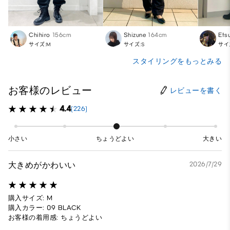
Chihiro
156cm
Shizune
164cm
Etsu
サイズ:M
サイズ:S
サイ
スタイリングをもっとみる
お客様のレビュー
レビューを書く
4.4
(226)
小さい
ちょうどよい
大きい
大きめがかわいい
2026/7/29
購入サイズ: M
購入カラー: 09 BLACK
お客様の着用感: ちょうどよい