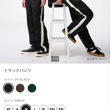
1
13
商品番号:357973
トラックパンツ
カラー: 09 BLACK
サイズ: MEN M
XS
S
M
L
XL
XXL
3XL