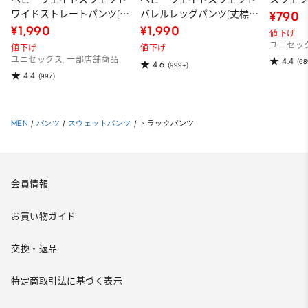
ワイドストレートパンツ(丈
バレルレッグパンツ(丈標準
¥790
標準69.0～73.0cm)
68.5～72.5cm)
¥1,990
¥1,990
値下げ
ユニセッ
値下げ
値下げ
ユニセックス, 一部店舗商品
4.4
(68
4.6
(999+)
4.4
(997)
MEN
/
パンツ
/
スウェットパンツ
/
トラックパンツ
会員情報
お買い物ガイド
交換・返品
特定商取引法に基づく表示