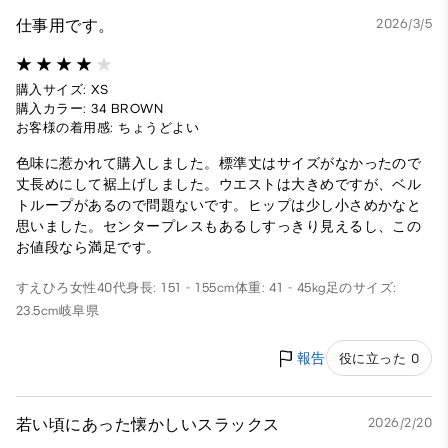
仕事用です。
2026/3/5
購入サイズ: XS
購入カラー: 34 BROWN
お客様の着用感: ちょうどよい
色味に惹かれて購入しました。標準丈はサイズがなかったので
丈長めにして裾上げしました。ウエストは大きめですが、ベル
トループがあるので問題ないです。ヒップは少し小さめかなと
思いました。センタープレスもあるしすっきり見えるし、この
お値段なら満足です。
すえひろ
女性
40代
身長: 151 - 155cm
体重: 41 - 45kg
足のサイズ:
23.5cm
岐阜県
報告
役に立った 0
若い頃にあった懐かしいスラックス
2026/2/20