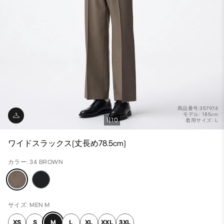
商品番号:357974
モデル: 185cm
1
10
着用サイズ: L
ワイドスラックス(丈長め78.5cm)
カラー: 34 BROWN
サイズ: MEN M
XS
S
M
L
XL
XXL
3XL