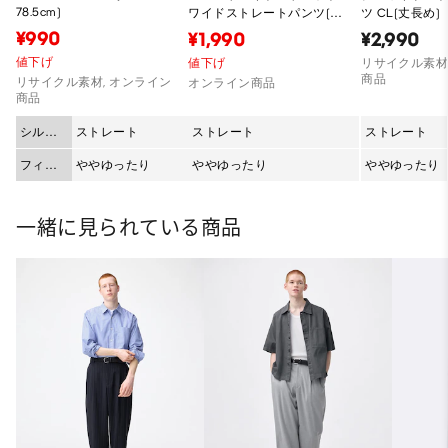
78.5cm)
ワイドストレートパンツ(丈
ツ CL(丈長め)
長め77.0～81.0cm)
¥990
¥1,990
¥2,990
値下げ
値下げ
リサイクル素材
商品
リサイクル素材, オンライン
オンライン商品
商品
シルエ
ストレート
ストレート
ストレート
ット
フィッ
ややゆったり
ややゆったり
ややゆったり
ト
一緒に見られている商品