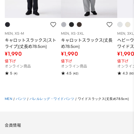
MEN, XS-M
MEN, XS-3XL
MEN, 3X
キャロットスラックス(スト
キャロットスラックス(丈長
ヘビー
ライプ)(丈長め78.5cm)
め78.5cm)
ワイドス
長め77.0
¥1,990
¥1,990
¥1,99
値下げ
値下げ
値下げ
オンライン商品
オンライン商品
オンライ
5
4.5
4.3
(4)
(42)
(93
MEN
/
パンツ
/
バレルレッグ・ワイドパンツ
/
ワイドスラックス(丈長め78.5cm)
会員情報