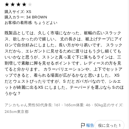
購入サイズ: XS
購入カラー: 34 BROWN
お客様の着用感: ちょうどよい
既製品としては、久しく市場になかった、裾幅の広いスラック
ス、欲しかったので嬉しい。 丈の長さは、裾上げテープにアイ
ロンで自分好みにしました。長い方がやり易いです。 スラック
スだから、エレガントに見せるために渡りはもう少し細くても
いいかなと思うが、ストンと真っ直ぐ下に落ちるラインは、三
割増しで素敵に脚を見せるポイントです。レディースの方を見
てると分かります。 カラーバリエーションや、上下でセットア
ップできると、着られる場面が広がるかなと思いました。 XS
だとウェストぴったりですが、S だとガバガバなので、シルエ
ットが綺麗に出るXS にしました。テーパードを選ぶならＳのほ
うかな？
アシカちゃん
男性
50代
身長: 161 - 165cm
体重: 46 - 50kg
足のサイズ:
24.5cm
東京都
報告
役に立った 1