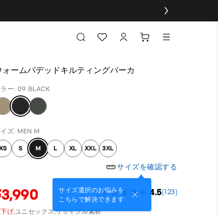
ウォームパデッドキルティングパーカ
ラー: 09 BLACK
イズ: MEN M
XS
S
M
L
XL
XXL
3XL
サイズを確認する
¥3,990
サイズ選択のお悩みを
4.5
(123)
こちらで解決できます
下げ,
ユニセックス,
リサイクル素材