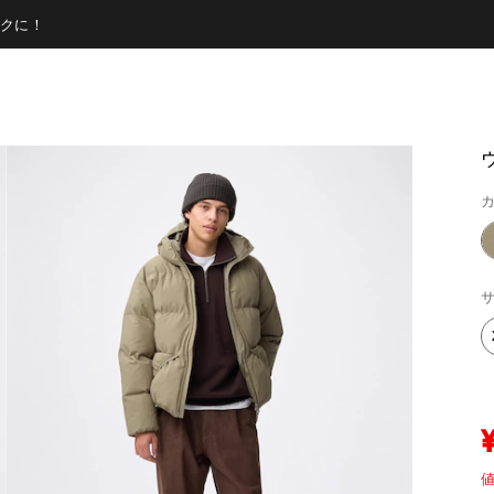
クに！
カ
サ
値