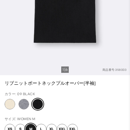
1
6
商品番号:358003
リブニットボートネックプルオーバー(半袖)
カラー: 09 BLACK
サイズ: WOMEN M
XS
S
M
L
XL
XXL
3XL