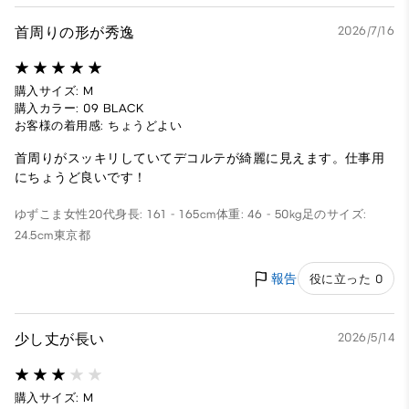
首周りの形が秀逸
2026/7/16
購入サイズ: M
購入カラー: 09 BLACK
お客様の着用感: ちょうどよい
首周りがスッキリしていてデコルテが綺麗に見えます。仕事用
にちょうど良いです！
ゆずこま
女性
20代
身長: 161 - 165cm
体重: 46 - 50kg
足のサイズ:
24.5cm
東京都
報告
役に立った 0
少し丈が長い
2026/5/14
購入サイズ: M