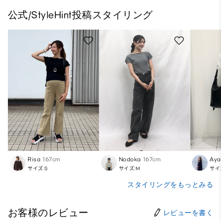
公式/StyleHint投稿スタイリング
Risa
167cm
Nodoka
167cm
Aya
サイズ:S
サイズ:M
サイ
スタイリングをもっとみる
お客様のレビュー
レビューを書く