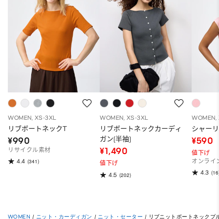
WOMEN, XS-3XL
WOMEN, XS-3XL
WOMEN, 
リブボートネックT
リブボートネックカーディ
シャーリ
ガン(半袖)
¥990
¥590
¥1,490
リサイクル素材
値下げ
4.4
(341)
オンライ
値下げ
4.3
(16
4.5
(202)
WOMEN
/
ニット・カーディガン
/
ニット・セーター
/
リブニットボートネックプル