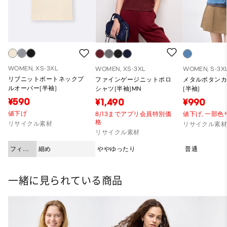
WOMEN, XS-3XL
WOMEN, XS-3XL
WOMEN, S-3X
リブニットボートネックプ
ファインゲージニットポロ
メタルボタン
ルオーバー(半袖)
シャツ(半袖)MN
(半袖)
¥590
¥1,490
¥990
値下げ
8/13までアプリ会員特別価
値下げ,
一部色
格
リサイクル素材
リサイクル素
リサイクル素材
フィッ
細め
ややゆったり
普通
ト
一緒に見られている商品