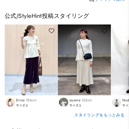
公式/StyleHint投稿スタイリング
Erina
156cm
ayame
152cm
Nod
サイズ:S
サイズ:S
サイ
スタイリングをもっとみる