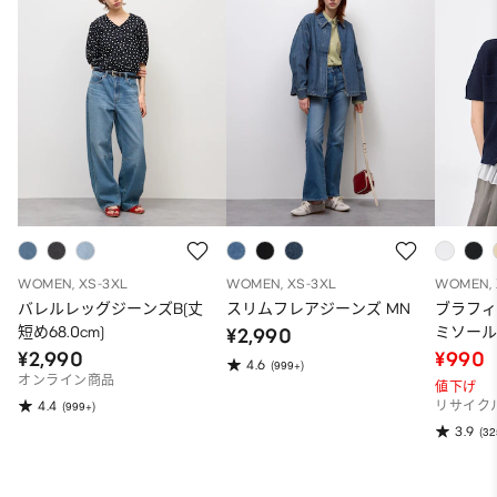
WOMEN, XS-3XL
WOMEN, XS-3XL
WOMEN, 
バレルレッグジーンズB(丈
スリムフレアジーンズ MN
ブラフ
短め68.0cm)
ミソー
¥2,990
¥2,990
¥990
4.6
(999+)
オンライン商品
値下げ
4.4
(999+)
リサイク
3.9
(32