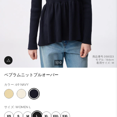
商品番号:358023
モデル: 166cm
1
10
着用サイズ: M
ペプラムニットプルオーバー
カラー: 69 NAVY
サイズ: WOMEN L
XS
S
M
L
XL
XXL
3XL