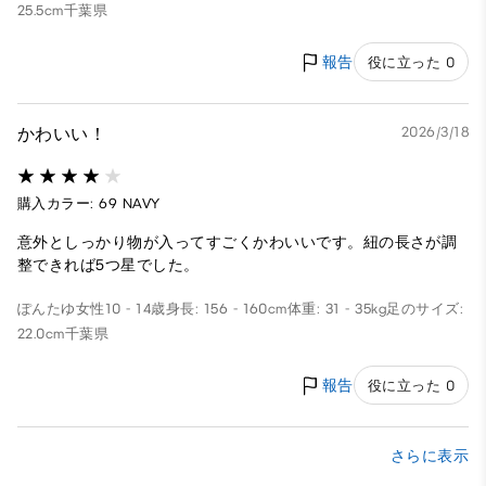
25.5cm
千葉県
報告
役に立った 0
かわいい！
2026/3/18
購入カラー: 69 NAVY
意外としっかり物が入ってすごくかわいいです。紐の長さが調
整できれば5つ星でした。
ぽんたゆ
女性
10 - 14歳
身長: 156 - 160cm
体重: 31 - 35kg
足のサイズ:
22.0cm
千葉県
報告
役に立った 0
さらに表示