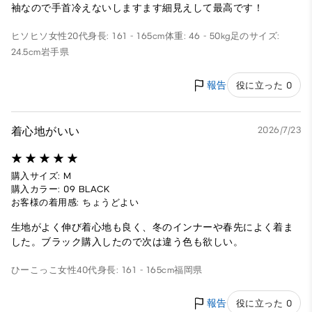
袖なので手首冷えないしますます細見えして最高です！
ヒソヒソ
女性
20代
身長: 161 - 165cm
体重: 46 - 50kg
足のサイズ:
24.5cm
岩手県
報告
役に立った 0
着心地がいい
2026/7/23
購入サイズ: M
購入カラー: 09 BLACK
お客様の着用感: ちょうどよい
生地がよく伸び着心地も良く、冬のインナーや春先によく着ま
した。ブラック購入したので次は違う色も欲しい。
ひーこっこ
女性
40代
身長: 161 - 165cm
福岡県
報告
役に立った 0