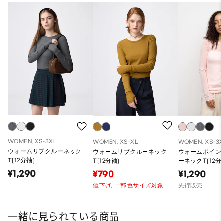
WOMEN, XS-3XL
WOMEN, XS-XL
WOMEN, XS-3
ウォームリブクルーネック
ウォームリブクルーネック
ウォームポイ
T(12分袖)
T(12分袖)
ーネックT(12分
¥1,290
¥790
¥1,290
値下げ,
一部色サイズ対象
先行販売
一緒に見られている商品