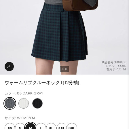
商品番号:358044
モデル: 166cm
1
11
着用サイズ: M
ウォームリブクルーネックT(12分袖)
カラー: 08 DARK GRAY
サイズ: WOMEN M
XS
S
M
L
XL
XXL
3XL