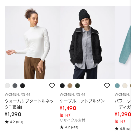
WOMEN, XS-M
WOMEN, XS-M
WOMEN, 
ウォームリブタートルネッ
ケーブルニットブルゾン
パフニ
クT(長袖)
ーディガ
¥1,490
品)
¥1,290
¥1,29
値下げ
リサイクル素材
値下げ
4.2
(861)
4.2
(423)
4.5
(61