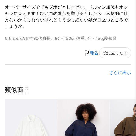
オーバーサイズででもダボだとしすぎず、ドルマン加減もオシ
ャレに見えます！ひとつ改善点を挙げるとしたら、素材的に仕
方ないかもしれないけれどもう少し細かい皺が目立つところで
しょうか。
めめめめめ
女性
30代
身長: 156 - 160cm
体重: 41 - 45kg
愛知県
報告
役に立った 0
さらに表示
類似商品