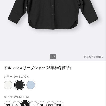
1
7
商品番号:360189
ドルマンスリーブシャツ(25年秋冬商品)
カラー: 09 BLACK
サイズ: WOMEN M
XS
S
M
L
XL
XXL
3XL