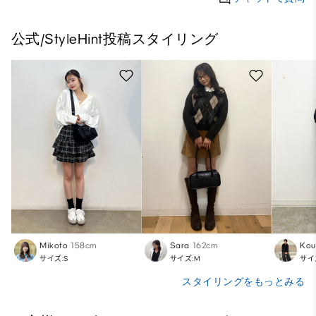
公式/StyleHint投稿スタイリング
Mikoto
158cm
Sara
162cm
Kou
サイズ:S
サイズ:M
サイ
スタイリングをもっとみる