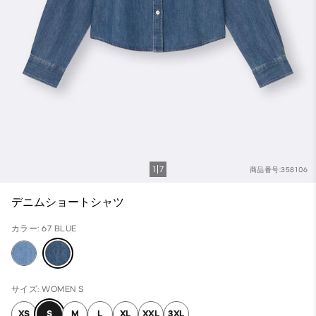
1
7
商品番号:358106
デニムショートシャツ
カラー: 67 BLUE
サイズ: WOMEN S
XS
S
M
L
XL
XXL
3XL