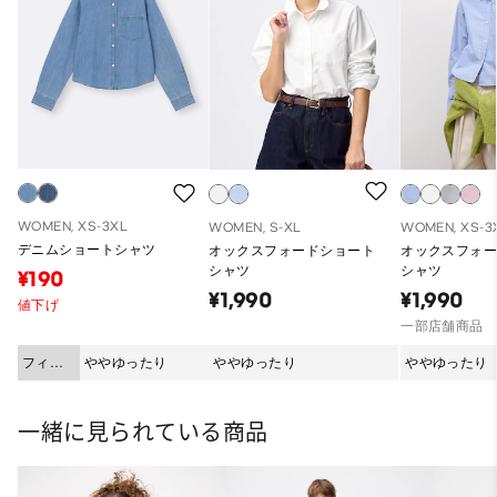
WOMEN, XS-3XL
WOMEN, S-XL
WOMEN, XS-3
デニムショートシャツ
オックスフォードショート
オックスフォ
シャツ
シャツ
¥190
¥1,990
¥1,990
値下げ
一部店舗商品
フィッ
ややゆったり
ややゆったり
ややゆったり
ト
一緒に見られている商品