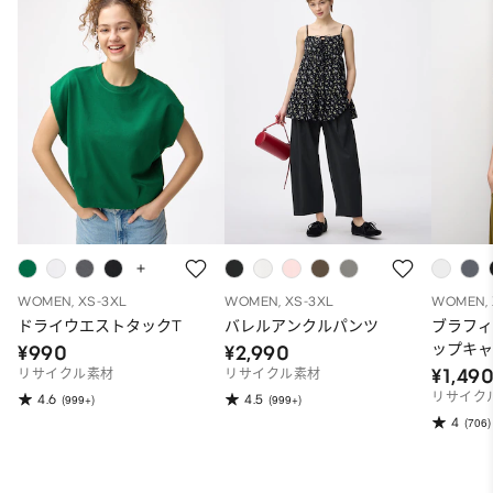
WOMEN, XS-3XL
WOMEN, XS-3XL
WOMEN, 
ドライウエストタックT
バレルアンクルパンツ
ブラフ
ップキ
¥990
¥2,990
¥1,49
リサイクル素材
リサイクル素材
リサイク
4.6
4.5
(999+)
(999+)
4
(706)