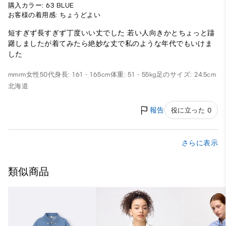
購入カラー: 63 BLUE
お客様の着用感: ちょうどよい
短すぎず長すぎず丁度いい丈でした 若い人向きかとちょっと躊
躇しましたが着てみたら絶妙な丈で私のような年代でもいけま
した
mmrm
女性
50代
身長: 161 - 165cm
体重: 51 - 55kg
足のサイズ: 24.5cm
北海道
報告
役に立った 0
さらに表示
類似商品