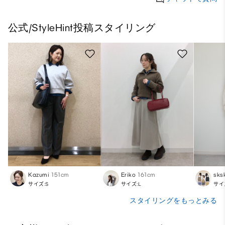
公式/StyleHint投稿スタイリング
Kazumi
151cm
Eriko
161cm
sks
サイズ:S
サイズ:L
サイ
スタイリングをもっとみる