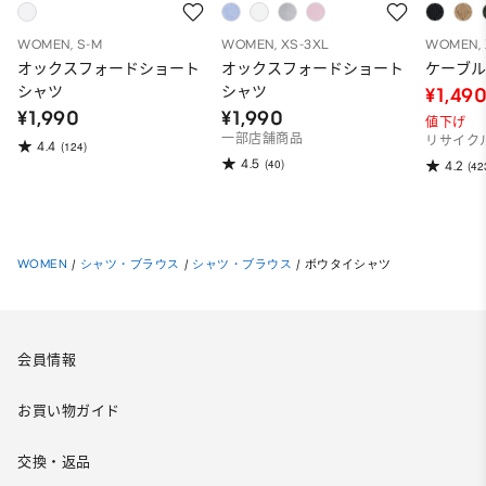
WOMEN, S-M
WOMEN, XS-3XL
WOMEN, 
オックスフォードショート
オックスフォードショート
ケーブ
シャツ
シャツ
¥1,49
¥1,990
¥1,990
値下げ
一部店舗商品
リサイク
4.4
(124)
4.5
(40)
4.2
(42
WOMEN
/
シャツ・ブラウス
/
シャツ・ブラウス
/
ボウタイシャツ
会員情報
お買い物ガイド
交換・返品