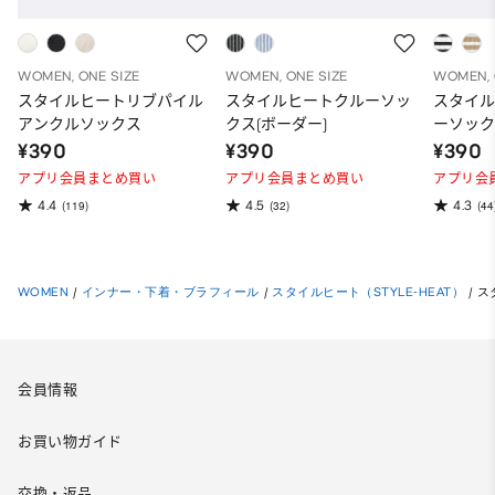
WOMEN, ONE SIZE
WOMEN, ONE SIZE
WOMEN, 
スタイルヒートリブパイル
スタイルヒートクルーソッ
スタイ
アンクルソックス
クス(ボーダー)
ーソック
¥390
¥390
¥390
アプリ会員まとめ買い
アプリ会員まとめ買い
アプリ会
4.4
4.5
4.3
(119)
(32)
(44
WOMEN
/
インナー・下着・ブラフィール
/
スタイルヒート（STYLE-HEAT）
/
ス
会員情報
お買い物ガイド
交換・返品