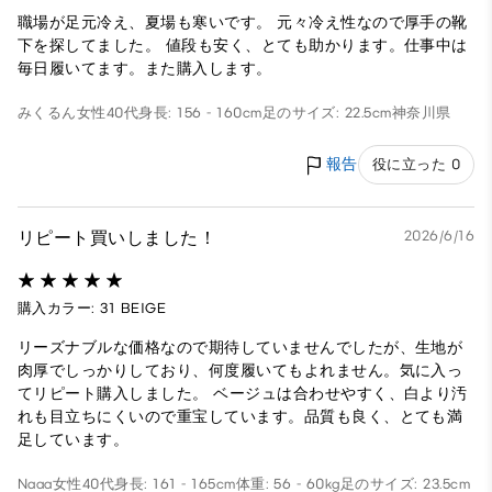
職場が足元冷え、夏場も寒いです。 元々冷え性なので厚手の靴
下を探してました。 値段も安く、とても助かります。仕事中は
毎日履いてます。また購入します。
みくるん
女性
40代
身長: 156 - 160cm
足のサイズ: 22.5cm
神奈川県
報告
役に立った 0
リピート買いしました！
2026/6/16
購入カラー: 31 BEIGE
リーズナブルな価格なので期待していませんでしたが、生地が
肉厚でしっかりしており、何度履いてもよれません。気に入っ
てリピート購入しました。 ベージュは合わせやすく、白より汚
れも目立ちにくいので重宝しています。品質も良く、とても満
足しています。
Naaa
女性
40代
身長: 161 - 165cm
体重: 56 - 60kg
足のサイズ: 23.5cm