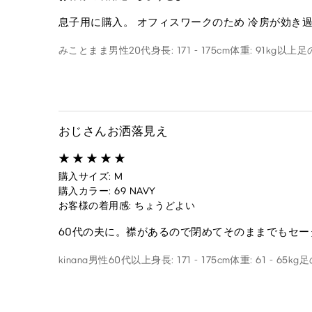
息子用に購入。 オフィスワークのため 冷房が効き
みことまま
男性
20代
身長: 171 - 175cm
体重: 91kg以上
足の
おじさんお洒落見え
購入サイズ: M
購入カラー: 69 NAVY
お客様の着用感: ちょうどよい
60代の夫に。襟があるので閉めてそのままでもセ
kinana
男性
60代以上
身長: 171 - 175cm
体重: 61 - 65kg
足