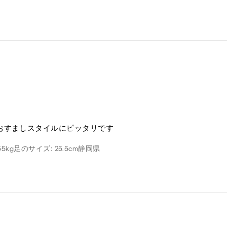
おすましスタイルにピッタリです
55kg
足のサイズ: 25.5cm
静岡県