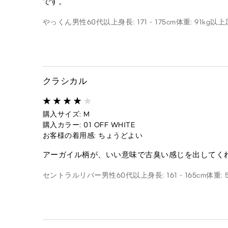
です。
やっくん
男性
60代以上
身長: 171 - 175cm
体重: 91kg以上
クラシカル
購入サイズ: M
購入カラー: 01 OFF WHITE
お客様の着用感: ちょうどよい
アーガイル柄が、いい意味で古臭い感じを出してく
セントラルリバー
男性
60代以上
身長: 161 - 165cm
体重: 5