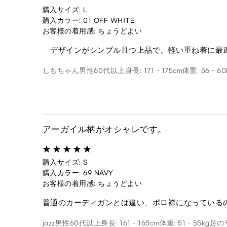
購入サイズ: L
購入カラー: 01 OFF WHITE
お客様の着用感: ちょうどよい
デザインがシンプル且つ上品で、軽い重ね着に最適
しもちゃん
男性
60代以上
身長: 171 - 175cm
体重: 56 - 60
アーガイル柄がオシャレです。
購入サイズ: S
購入カラー: 69 NAVY
お客様の着用感: ちょうどよい
普通のカーディガンとは違い、ポロ襟になっている
jazz
男性
60代以上
身長: 161 - 165cm
体重: 51 - 55kg
足のサ