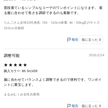
普段着ているシンプルなコーデのワンポイントになります。 着
る服に合わせて長さを調節できるのも素敵です。
りんごさん
女性
20代
身長: 156 - 160cm
体重: 46 - 50kg
足のサイズ:
23.0cm
京都府
報告
役に立った 0
調整可能
2026/2/24
購入カラー: 85 SILVER
服に合わせてバランスよく調整できるので便利です。ワンポイ
ントに重宝します。
まるみむくみ
女性
兵庫県
報告
役に立った 0