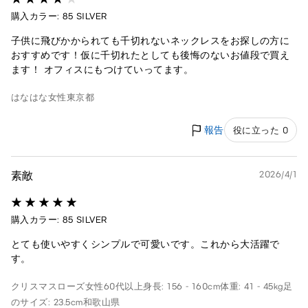
購入カラー: 85 SILVER
子供に飛びかかられても千切れないネックレスをお探しの方に
おすすめです！仮に千切れたとしても後悔のないお値段で買え
ます！ オフィスにもつけていってます。
はなはな
女性
東京都
報告
役に立った 0
素敵
2026/4/1
購入カラー: 85 SILVER
とても使いやすくシンプルで可愛いです。これから大活躍で
す。
クリスマスローズ
女性
60代以上
身長: 156 - 160cm
体重: 41 - 45kg
足
のサイズ: 23.5cm
和歌山県