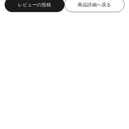
レビューの投稿
商品詳細へ戻る
購入カラー: 85 SILVER
ニットやＴシャツで胸元が寂しい時に重宝します。買ってよか
ったです。
鯛子さん
女性
神奈川県
報告
役に立った 1
おしゃれな雰囲気になる！
2025/11/17
購入カラー: 85 SILVER
クールなシルバーと少し縦長のハートモチーフが大人でもつけ
られそうと思い購入しました。 シンプルなセーターやトップス
に合わせるだけでおしゃれな雰囲気になります。 長さ調節がで
きるので着け外ししやすく、いろんなバリエーションで楽しめ
そうです。