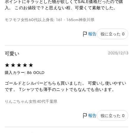
ポイントにキラッとした物が欲しくてSALE価格だったので購
入。 このお値段で？と思えない程、可愛くて素敵でした。
モフモフ
女性
60代以上
身長: 161 - 165cm
神奈川県
報告
役に立った 0
可愛い
2025/12/13
購入カラー: 86 GOLD
ゴールドとシルバーどちらも買いました。 可愛いし使いやすい
です。 Tシャツでも薄手のニットでもなんでも合います。
りんごちゃん
女性
40代
千葉県
報告
役に立った 0