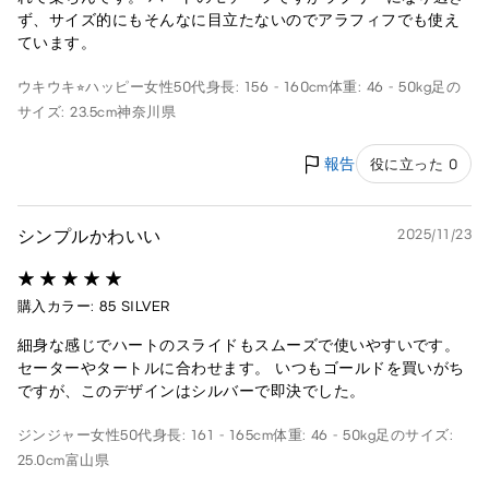
ず、サイズ的にもそんなに目立たないのでアラフィフでも使え
ています。
ウキウキ⭐︎ハッピー
女性
50代
身長: 156 - 160cm
体重: 46 - 50kg
足の
サイズ: 23.5cm
神奈川県
報告
役に立った 0
シンプルかわいい
2025/11/23
購入カラー: 85 SILVER
細身な感じでハートのスライドもスムーズで使いやすいです。
セーターやタートルに合わせます。 いつもゴールドを買いがち
ですが、このデザインはシルバーで即決でした。
ジンジャー
女性
50代
身長: 161 - 165cm
体重: 46 - 50kg
足のサイズ:
25.0cm
富山県