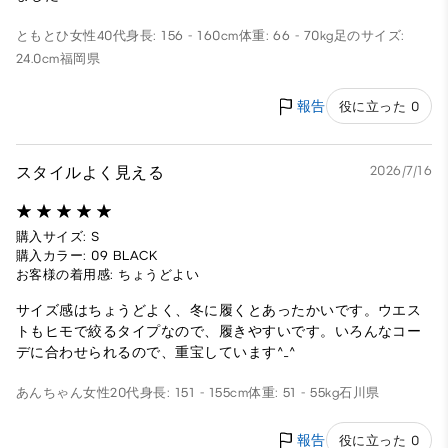
ともとひ
女性
40代
身長: 156 - 160cm
体重: 66 - 70kg
足のサイズ:
24.0cm
福岡県
報告
役に立った 0
スタイルよく見える
2026/7/16
購入サイズ: S
購入カラー: 09 BLACK
お客様の着用感: ちょうどよい
サイズ感はちょうどよく、冬に履くとあったかいです。ウエス
トもヒモで絞るタイプなので、履きやすいです。いろんなコー
デに合わせられるので、重宝しています^_^
あんちゃん
女性
20代
身長: 151 - 155cm
体重: 51 - 55kg
石川県
報告
役に立った 0