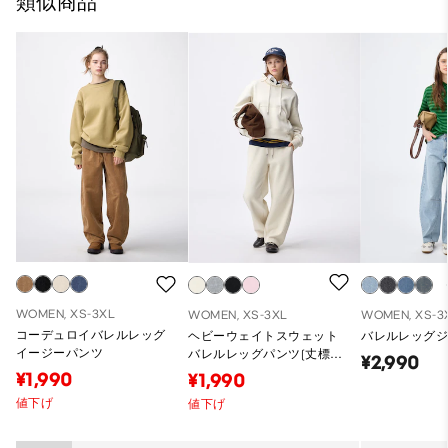
類似商品
WOMEN, XS-3XL
WOMEN, XS-3XL
WOMEN, XS-3
コーデュロイバレルレッグ
ヘビーウェイトスウェット
バレルレッグ
イージーパンツ
バレルレッグパンツ(丈標準
¥2,990
68.5～72.5cm)
¥1,990
¥1,990
値下げ
値下げ