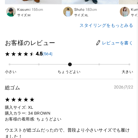
Kasumi
155cm
Shuto
183cm
Kum
サイズ:M
サイズ:XL
サイ
スタイリングをもっとみる
お客様のレビュー
レビューを書く
4.5
(564)
小さい
ちょうどよい
大きい
総ゴム
2026/7/22
購入サイズ: XL
購入カラー: 34 BROWN
お客様の着用感: ちょうどよい
ウエストが総ゴムだったので、普段より小さいサイズでも履け
ました！