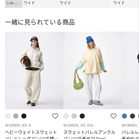
シルエ
ワイド
ワイド
ワイド
ット
一緒に見られている商品
WOMEN, XS-S
WOMEN, XS-3XL
WOMEN, 
ヘビーウェイトスウェット
スウェットバレルアンクル
バレルレ
バレルレッグパンツ(丈標準
パンツ(丈長め72.0cm)
長め81.0