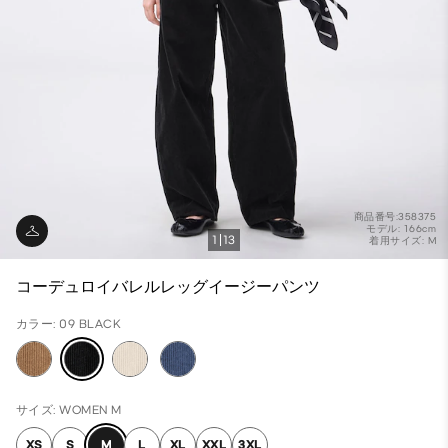
商品番号:358375
モデル: 166cm
1
13
着用サイズ: M
コーデュロイバレルレッグイージーパンツ
カラー: 09 BLACK
サイズ: WOMEN M
XS
S
M
L
XL
XXL
3XL