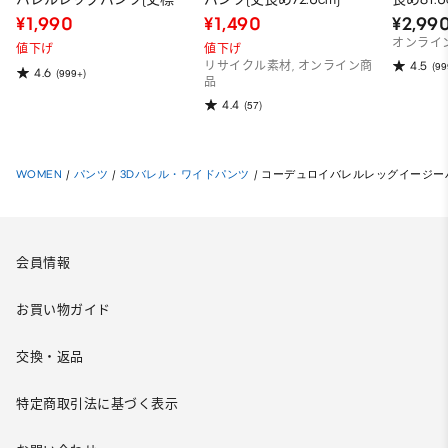
68.5～72.5cm)
¥1,990
¥1,490
¥2,99
オンライ
値下げ
値下げ
4.5
リサイクル素材, オンライン商
(99
4.6
(999+)
品
4.4
(57)
WOMEN
/
パンツ
/
3Dバレル・ワイドパンツ
/
コーデュロイバレルレッグイージー
会員情報
お買い物ガイド
交換・返品
特定商取引法に基づく表示