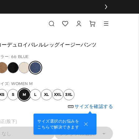
コーデュロイバレルレッグイージーパンツ
ラー: 66 BLUE
イズ: WOMEN M
XS
S
M
L
XL
XXL
3XL
サイズを確認する
正(股下)
サイズ選択のお悩みを
こちらで解決できます
なし
レングス未選択