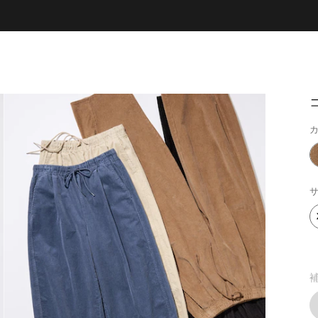
カ
サ
補