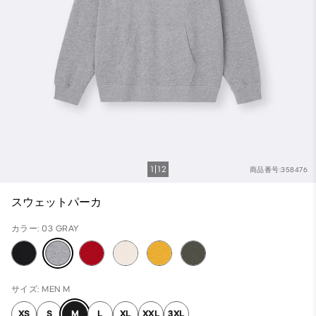
1
12
商品番号:358476
スウェットパーカ
カラー: 03 GRAY
サイズ: MEN M
XS
S
M
L
XL
XXL
3XL