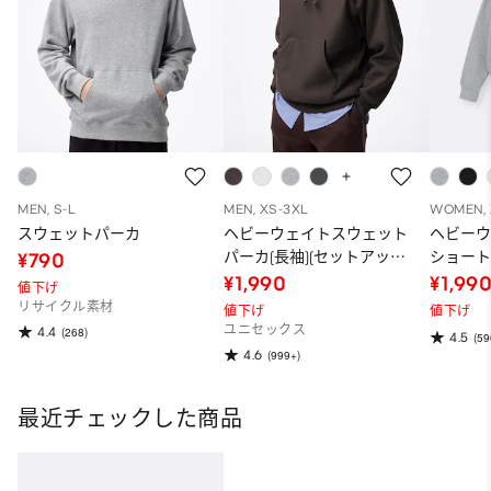
MEN, S-L
MEN, XS-3XL
WOMEN, 
スウェットパーカ
ヘビーウェイトスウェット
ヘビー
パーカ(長袖)(セットアップ
ショー
¥790
可能)(2025年度冬商品)
¥1,990
¥1,99
値下げ
リサイクル素材
値下げ
値下げ
ユニセックス
4.4
(268)
4.5
(59
4.6
(999+)
最近チェックした商品