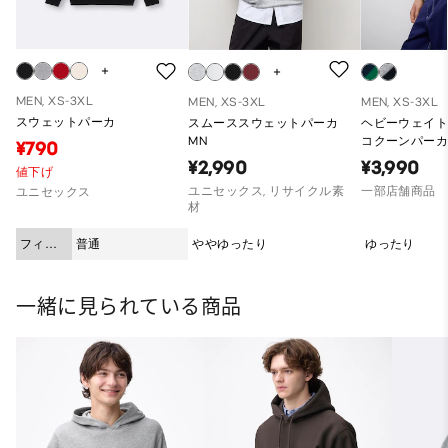
MEN, XS-3XL
MEN, XS-3XL
MEN, XS-3XL
スウェットパーカ
スムーススウェットパーカ
ヘビーウェイ
MN
コクーンパーカ
¥790
ー)ST（オー
¥2,990
¥3,990
値下げ
ット）
ユニセックス, リサイクル素
一部店舗商品
ユニセックス
材
フィッ
普通
ややゆったり
ゆったり
ト
一緒に見られている商品