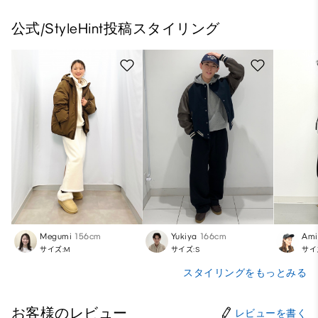
公式/StyleHint投稿スタイリング
Megumi
156cm
Yukiya
166cm
Ami
サイズ:M
サイズ:S
サイ
スタイリングをもっとみる
お客様のレビュー
レビューを書く