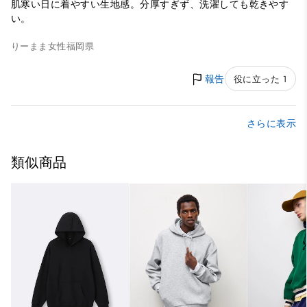
肌寒い日に着やすい生地感。分厚すぎず、洗濯しても乾きやす
い。
りーまま
女性
福岡県
報告
役に立った 1
さらに表示
類似商品