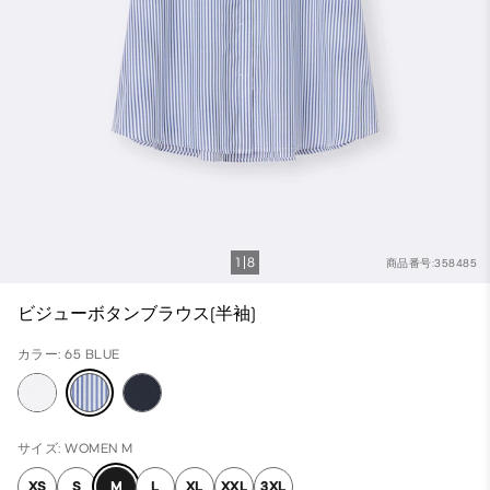
1
8
商品番号:358485
ビジューボタンブラウス(半袖)
カラー: 65 BLUE
サイズ: WOMEN M
XS
S
M
L
XL
XXL
3XL