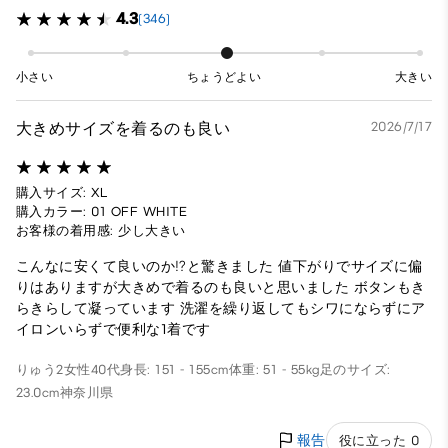
4.3
(346)
小さい
ちょうどよい
大きい
大きめサイズを着るのも良い
2026/7/17
購入サイズ: XL
購入カラー: 01 OFF WHITE
お客様の着用感: 少し大きい
こんなに安くて良いのか⁉︎と驚きました 値下がりでサイズに偏
りはありますが大きめで着るのも良いと思いました ボタンもき
らきらして凝っています 洗濯を繰り返してもシワにならずにア
イロンいらずで便利な1着です
りゅう2
女性
40代
身長: 151 - 155cm
体重: 51 - 55kg
足のサイズ:
23.0cm
神奈川県
報告
役に立った 0