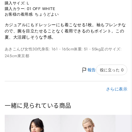
購入サイズ: L
購入カラー: 01 OFF WHITE
お客様の着用感: ちょうどよい
カジュアルにもドレッシーにも着こなせる1枚。袖もフレンチな
ので、腕を目立たせることなく着用できるのもポイント。この
夏、大活躍しそうな予感。
あきこんび
女性
30代
身長: 161 - 165cm
体重: 51 - 55kg
足のサイズ:
24.5cm
東京都
報告
役に立った 0
さらに表示
一緒に見られている商品