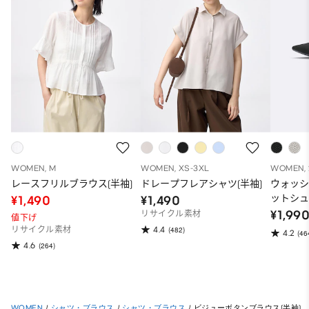
WOMEN, M
WOMEN, XS-3XL
WOMEN, 
レースフリルブラウス(半袖)
ドレープフレアシャツ(半袖)
ウォッ
ットシ
¥1,490
¥1,490
¥1,99
リサイクル素材
値下げ
4.4
リサイクル素材
(482)
4.2
(46
4.6
(264)
WOMEN
/
シャツ・ブラウス
/
シャツ・ブラウス
/
ビジューボタンブラウス(半袖)