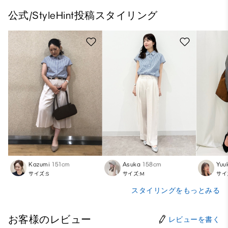
公式/StyleHint投稿スタイリング
Kazumi
151cm
Asuka
158cm
Yuu
サイズ:S
サイズ:M
サイ
スタイリングをもっとみる
お客様のレビュー
レビューを書く