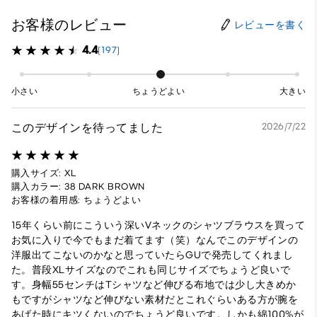
お客様のレビュー
レビューを書く
4.4
(197)
小さい
ちょうどよい
大きい
このデザインを待ってました
2026/7/22
購入サイズ: XL
購入カラー: 38 DARK BROWN
お客様の着用感: ちょうどよい
15年くらい前にこういう深いVネックのシャツブラウスを買って
お気に入りで今でもまだ着てます（笑）なんでこのデザインの
洋服出てこないのかなと思っていたらGUで発売してくれまし
た。普段XLサイズなのでこれも同じサイズでちょうど良いで
す。身幅55センチはTシャツなど伸びる布地では少し大きめか
もですがシャツなど伸びない素材だとこれぐらいある方が腕を
あげた時にキツくないのでちょうど良いです。しかも綿100%が