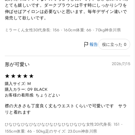
とても嬉しいです。ダークブラウンは干す時にしっかりシワを
伸ばせばアイロンは必要ないと思います。毎年デザイン違いで
発売して欲しいです。
ミラーくん
女性
30代
身長: 156 - 160cm
体重: 66 - 70kg
神奈川県
報告
役に立った 0
形が可愛い
2026/7/15
購入サイズ: M
購入カラー: 09 BLACK
お客様の着用感: ちょうどよい
襟の大きさも丁度良く丈もウエストくらいで可愛いです サラ
リと着れます
ひなひなひなひなひなひなひなひなひなひな
女性
20代
身長: 151 -
155cm
体重: 46 - 50kg
足のサイズ: 23.0cm
神奈川県