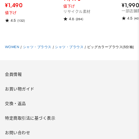
¥1,490
¥1,99
値下げ
一部店舗
リサイクル素材
値下げ
4.5
(40
4.6
(264)
4.5
(132)
WOMEN
/
シャツ・ブラウス
/
シャツ・ブラウス
/
ビッグカラーブラウス(5分袖)
会員情報
お買い物ガイド
交換・返品
特定商取引法に基づく表示
お問い合わせ