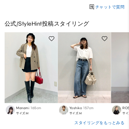
チャットで質問
公式/StyleHint投稿スタイリング
Manami
165cm
Yoshiko
157cm
RO
サイズ:M
サイズ:M
サイ
スタイリングをもっとみる