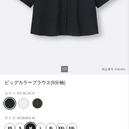
1
7
商品番号:358486
ビッグカラーブラウス(5分袖)
カラー: 09 BLACK
サイズ: WOMEN M
XS
S
M
L
XL
XXL
3XL