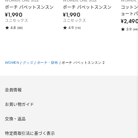
WOMEN, ONE SIZE
WOMEN, ONE SIZE
WOMEN, 
ポーチ パペットスンスン
ポーチ パペットスンスン
コットン
ョートパ
¥1,990
¥1,990
スン
¥2,49
ユニセックス
ユニセックス
4.8
4.9
(36)
(14)
3.9
(44
WOMEN
/
グッズ
/
ポーチ・財布
/
ポーチ パペットスンスン 2
会員情報
お買い物ガイド
交換・返品
特定商取引法に基づく表示