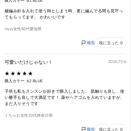
購入カラー: 62 BLUE
鍵編み針を入れて使う時としまう時、更に編んでる間も見守っ
てもらってます。 かわいいです
myyy
女性
50代
愛知県
報告
役に立った 0
可愛いだけじゃない！
2026/7/16
購入カラー: 62 BLUE
子供も私もスンスンが好きで購入しました。 肌触りも良し、使
い勝手も良しで大満足です！ 薬やヘアゴムを入れていますが、
まだ入りそうです
くちゃお
女性
20代
神奈川県
報告
役に立った 0