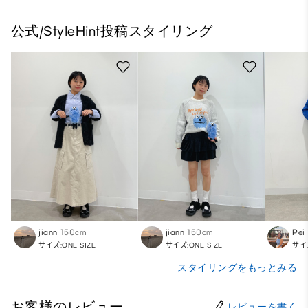
公式/StyleHint投稿スタイリング
jiann
150cm
jiann
150cm
Pei
サイズ:ONE SIZE
サイズ:ONE SIZE
サイズ
スタイリングをもっとみる
お客様のレビュー
レビューを書く