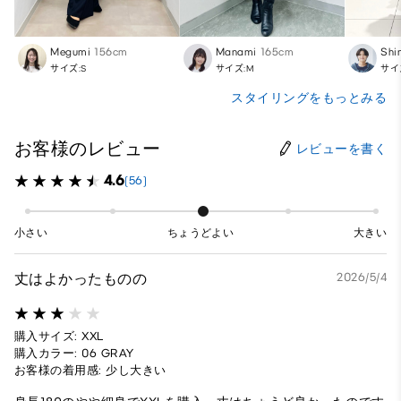
Megumi
156cm
Manami
165cm
Shi
サイズ:S
サイズ:M
サイ
スタイリングをもっとみる
お客様のレビュー
レビューを書く
4.6
(56)
小さい
ちょうどよい
大きい
丈はよかったものの
2026/5/4
購入サイズ: XXL
購入カラー: 06 GRAY
お客様の着用感: 少し大きい