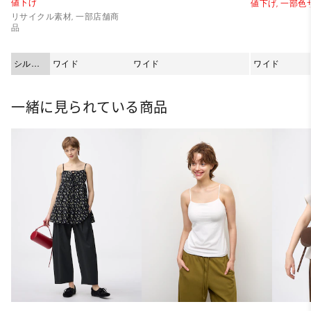
値下げ
値下げ,
一部色
リサイクル素材, 一部店舗商
品
シルエ
ワイド
ワイド
ワイド
ット
一緒に見られている商品