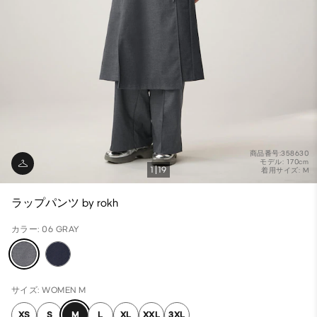
商品番号:358630
モデル: 170cm
1
19
着用サイズ: M
ラップパンツ by rokh
カラー: 06 GRAY
サイズ: WOMEN M
XS
S
M
L
XL
XXL
3XL