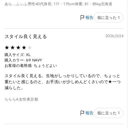
あら…ふぃふ
男性
40代
身長: 171 - 175cm
体重: 81 - 85kg
北海道
報告
役に立った 1
スタイル良く見える
2026/3/24
購入サイズ: XL
購入カラー: 69 NAVY
お客様の着用感: ちょうどよい
スタイル良く見える。生地がしっかりしているので、ちょっと
重たいと感じるのと、お手洗いが少しめんどくさいので★一つ
減らした。
らららA
女性
東京都
報告
役に立った 1