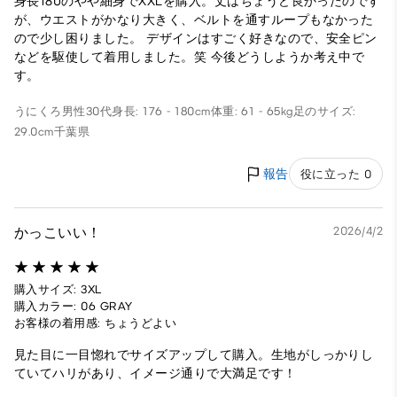
身長180のやや細身でXXLを購入。丈はちょうど良かったのです
が、ウエストがかなり大きく、ベルトを通すループもなかった
ので少し困りました。 デザインはすごく好きなので、安全ピン
などを駆使して着用しました。笑 今後どうしようか考え中で
す。
うにくろ
男性
30代
身長: 176 - 180cm
体重: 61 - 65kg
足のサイズ:
29.0cm
千葉県
報告
役に立った 0
かっこいい！
2026/4/2
購入サイズ: 3XL
購入カラー: 06 GRAY
お客様の着用感: ちょうどよい
見た目に一目惚れでサイズアップして購入。生地がしっかりし
ていてハリがあり、イメージ通りで大満足です！