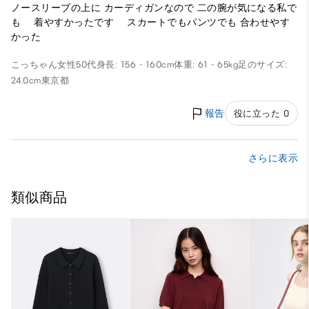
ノースリーブの上に カーディガンなので 二の腕が気になる私で
も 着やすかったです スカートでもパンツでも 合わせやす
かった
こっちゃん
女性
50代
身長: 156 - 160cm
体重: 61 - 65kg
足のサイズ:
24.0cm
東京都
報告
役に立った 0
さらに表示
類似商品