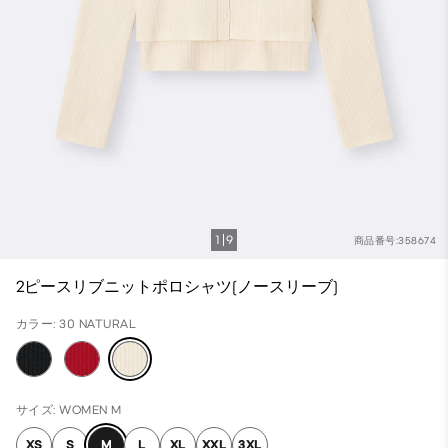
1
9
商品番号:358674
2ピースリブニットポロシャツ(ノースリーブ)
カラー: 30 NATURAL
サイズ: WOMEN M
XS
S
M
L
XL
XXL
3XL