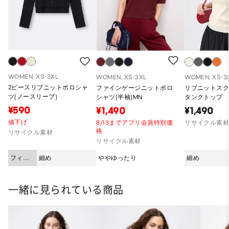
WOMEN, XS-3XL
WOMEN, XS-3XL
WOMEN, XS-3
2ピースリブニットポロシャ
ファインゲージニットポロ
リブニットス
ツ(ノースリーブ)
シャツ(半袖)MN
タンクトップ
¥590
¥1,490
¥1,490
値下げ
8/13までアプリ会員特別価
リサイクル素
格
リサイクル素材
リサイクル素材
フィッ
細め
ややゆったり
細め
ト
一緒に見られている商品