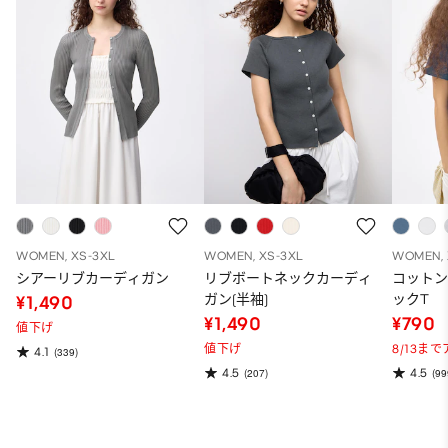
WOMEN, XS-3XL
WOMEN, XS-3XL
WOMEN, 
シアーリブカーディガン
リブボートネックカーディ
コット
ガン(半袖)
ックT
¥1,490
¥1,490
¥790
値下げ
値下げ
8/13ま
4.1
(339)
4.5
4.5
(207)
(99