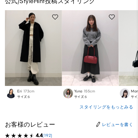
公式/StyleHint投稿スタイリング
Eri
173cm
Yuna
155cm
Ma
サイズ:S
サイズ:S
サイ
スタイリングをもっとみる
お客様のレビュー
レビューを書く
4.4
(192)