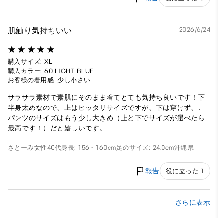
肌触り気持ちいい
2026/6/24
購入サイズ: XL
購入カラー: 60 LIGHT BLUE
お客様の着用感: 少し小さい
サラサラ素材で素肌にそのまま着てとても気持ち良いです！下
半身太めなので、上はピッタリサイズですが、下は穿けず、、
パンツのサイズはもう少し大きめ（上と下でサイズが選べたら
最高です！）だと嬉しいです。
さとーみ
女性
40代
身長: 156 - 160cm
足のサイズ: 24.0cm
沖縄県
報告
役に立った 1
さらに表示