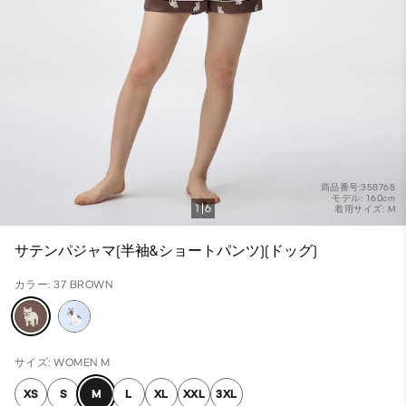
商品番号:358768
モデル: 160cm
1
6
着用サイズ: M
サテンパジャマ(半袖&ショートパンツ)(ドッグ)
カラー: 37 BROWN
サイズ: WOMEN M
XS
S
M
L
XL
XXL
3XL