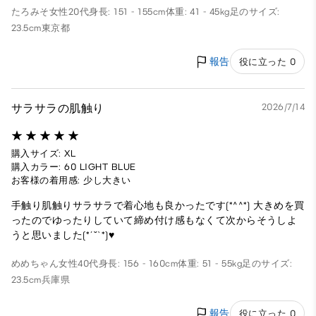
たろみそ
女性
20代
身長: 151 - 155cm
体重: 41 - 45kg
足のサイズ:
23.5cm
東京都
報告
役に立った 0
サラサラの肌触り
2026/7/14
購入サイズ: XL
購入カラー: 60 LIGHT BLUE
お客様の着用感: 少し大きい
手触り肌触りサラサラで着心地も良かったです(*^^*) 大きめを買
ったのでゆったりしていて締め付け感もなくて次からそうしよ
うと思いました(*´˘`*)♥
めめちゃん
女性
40代
身長: 156 - 160cm
体重: 51 - 55kg
足のサイズ:
23.5cm
兵庫県
報告
役に立った 0