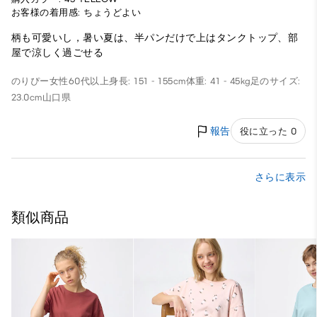
お客様の着用感: ちょうどよい
柄も可愛いし，暑い夏は、半パンだけで上はタンクトップ、部
屋で涼しく過ごせる
のりぴー
女性
60代以上
身長: 151 - 155cm
体重: 41 - 45kg
足のサイズ:
23.0cm
山口県
報告
役に立った 0
さらに表示
類似商品