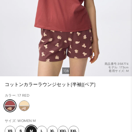
商品番号:358774
モデル: 173cm
1
6
着用サイズ: M
コットンカラーラウンジセット(半袖)(ベア)
カラー: 17 RED
サイズ: WOMEN M
XS
S
M
L
XL
XXL
3XL