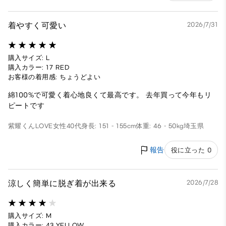
着やすく可愛い
2026/7/31
購入サイズ: L
購入カラー: 17 RED
お客様の着用感: ちょうどよい
綿100%で可愛く着心地良くて最高です。 去年買って今年もリ
ピートです
紫耀くんLOVE
女性
40代
身長: 151 - 155cm
体重: 46 - 50kg
埼玉県
報告
役に立った 0
涼しく簡単に脱ぎ着が出来る
2026/7/28
購入サイズ: M
購入カラー: 43 YELLOW