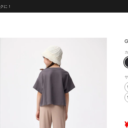
クに！
カ
サ