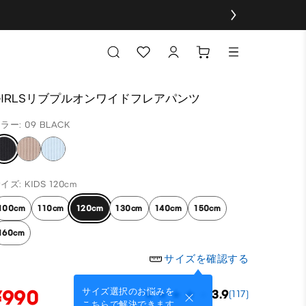
GIRLSリブプルオンワイドフレアパンツ
ラー: 09 BLACK
イズ: KIDS 120cm
100cm
110cm
120cm
130cm
140cm
150cm
160cm
サイズを確認する
¥990
サイズ選択のお悩みを
3.9
(117)
こちらで解決できます