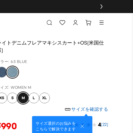
ライトデニムフレアマキシスカート+OS(米国仕
)
ラー: 63 BLUE
イズ: WOMEN M
XS
S
M
L
XL
サイズを確認する
¥990
サイズ選択のお悩みを
4
(22)
こちらで解決できます