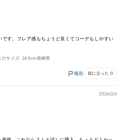
いです。フレア感もちょうど良くてコーデもしやすい
足のサイズ: 24.5cm
長崎県
報告
役に立った 0
2026/2/6
た産後。これなら？！と試しに購入。ちょうどよかっ