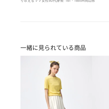
りゅえるママ
女性
50代
身長: 161 - 165cm
岡山県
一緒に見られている商品