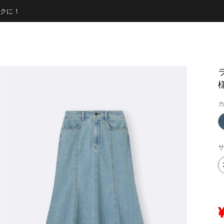
クに！
様
カ
サ