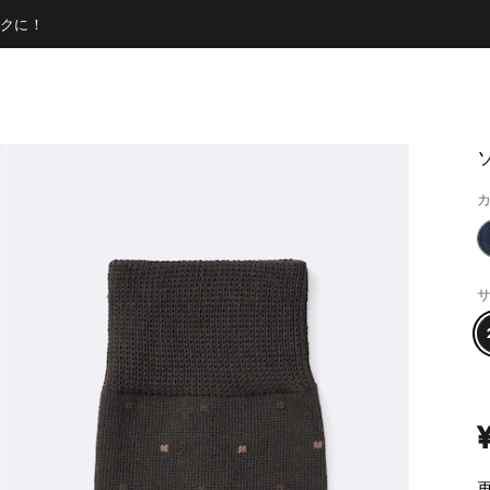
クに！
カ
サ