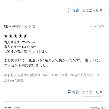
報告
役に立った 0
甥っ子のソックス
2026/7/26
購入サイズ: 25-27cm
購入カラー: 04 GRAY
お客様の着用感: ちょうどよい
まとめ買いで、色違いを4足買えて良かったです。 甥っ子に、
プレゼント用に買いました。
ゆきちゃん
男性
40代
身長: 166 - 170cm
体重: 91kg以上
足のサイズ:
27.5cm
兵庫県
報告
役に立った 0
コスパ◎
2026/7/15