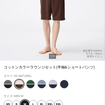
商品番号:358967
モデル: 184cm
1
11
着用サイズ: L
コットンカラーラウンジセット(半袖&ショートパンツ)
カラー: 30 NATURAL
サイズ: MEN M
XS
S
M
L
XL
XXL
3XL