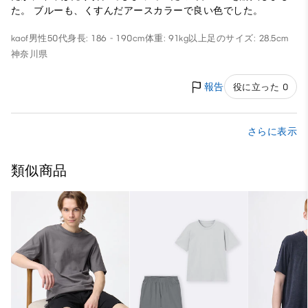
た。 ブルーも、くすんだアースカラーで良い色でした。
kaof
男性
50代
身長: 186 - 190cm
体重: 91kg以上
足のサイズ: 28.5cm
神奈川県
報告
役に立った 0
さらに表示
類似商品