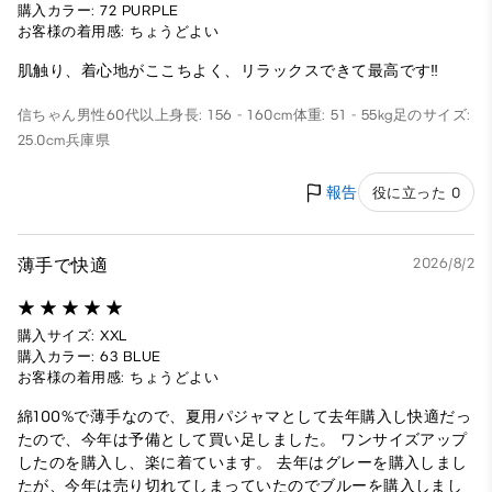
購入カラー: 72 PURPLE
お客様の着用感: ちょうどよい
肌触り、着心地がここちよく、リラックスできて最高です‼️
信ちゃん
男性
60代以上
身長: 156 - 160cm
体重: 51 - 55kg
足のサイズ:
25.0cm
兵庫県
報告
役に立った 0
薄手で快適
2026/8/2
購入サイズ: XXL
購入カラー: 63 BLUE
お客様の着用感: ちょうどよい
綿100%で薄手なので、夏用パジャマとして去年購入し快適だっ
たので、今年は予備として買い足しました。 ワンサイズアップ
したのを購入し、楽に着ています。 去年はグレーを購入しまし
たが、今年は売り切れてしまっていたのでブルーを購入しまし