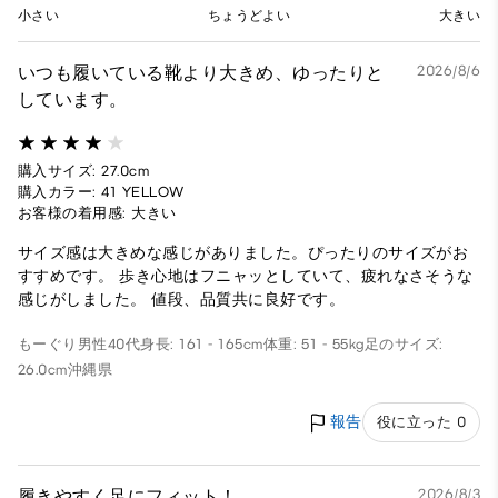
小さい
ちょうどよい
大きい
いつも履いている靴より大きめ、ゆったりと
2026/8/6
しています。
購入サイズ: 27.0cm
購入カラー: 41 YELLOW
お客様の着用感: 大きい
サイズ感は大きめな感じがありました。ぴったりのサイズがお
すすめです。 歩き心地はフニャッとしていて、疲れなさそうな
感じがしました。 値段、品質共に良好です。
もーぐり
男性
40代
身長: 161 - 165cm
体重: 51 - 55kg
足のサイズ:
26.0cm
沖縄県
報告
役に立った 0
履きやすく足にフィット！
2026/8/3