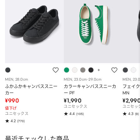
MEN, 28.0cm
MEN, 23.0cm-29.0cm
MEN, 23.
ふかふかキャンバススニー
カラーキャンバススニーカ
フェイ
カー
ー PF
MN
¥990
¥1,990
¥2,99
ユニセックス
ユニセッ
値下げ
4.4
4.3
ユニセックス
(105)
(9)
4.2
(770)
最近チェックした商品