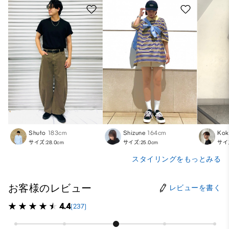
Shuto
183cm
Shizune
164cm
Kok
サイズ:28.0cm
サイズ:25.0cm
サイズ
スタイリングをもっとみる
お客様のレビュー
レビューを書く
4.4
(237)