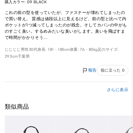
購入カラー: 09 BLACK
これの前の型を使っていたが、ファスナーが壊れてしまったの
で買い替え。 質感は値段以上に見えるけど、前の型と比べて内
ポケットが1つ減ってしまったのが残念。そしてカバンの中がも
のすごく臭い。するめみたいな臭いがします。臭いを飛ばすま
で時間がかかりそう…
じじじじ
男性
30代
身長: 181 - 185cm
体重: 76 - 80kg
足のサイズ:
29.5cm
千葉県
報告
役に立った 0
さらに表示
類似商品