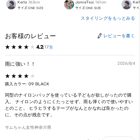
Keita
163cm
JamieTsai
161cm
Kei
サイズ:ONE SIZE
サイズ:ONE SIZE
サイズ
スタイリングをもっとみる
お客様のレビュー
レビューを書く
4.2
(173)
雨に強い！！
2026/8/4
購入カラー: 09 BLACK
同型のナイロンバッグを使っている子どもが欲しがったので購
入。 ナイロンのようにくたっとせず、雨も弾くので使いやすい
とのこと。 ヒラヒラするテープがなんとかなれば良かったの
に、その点が残念です。
サムちゃん
女性
神奈川県