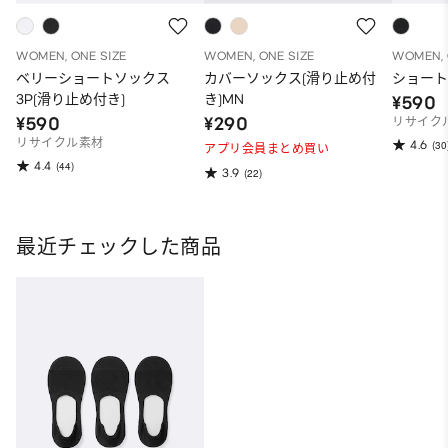
WOMEN, ONE SIZE
WOMEN, ONE SIZE
WOMEN, 
ベリーショートソックス
カバーソックス(滑り止め付
ショート
3P(滑り止め付き)
き)MN
¥590
¥590
¥290
リサイク
リサイクル素材
4.6
(30
アプリ会員まとめ買い
4.4
(44)
3.9
(22)
最近チェックした商品