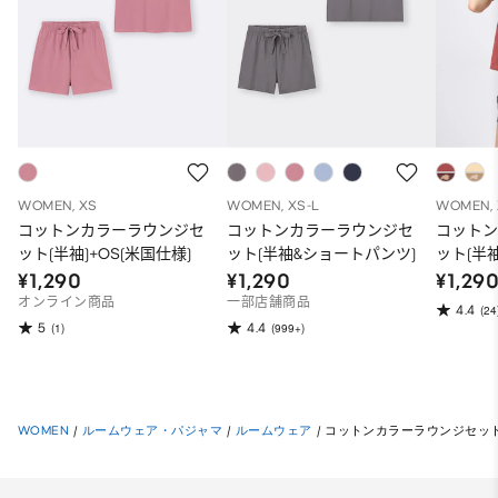
WOMEN, XS
WOMEN, XS-L
WOMEN, 
コットンカラーラウンジセ
コットンカラーラウンジセ
コット
ット(半袖)+OS(米国仕様)
ット(半袖&ショートパンツ)
ット(半袖
¥1,290
¥1,290
¥1,29
オンライン商品
一部店舗商品
4.4
(24
5
4.4
(1)
(999+)
WOMEN
/
ルームウェア・パジャマ
/
ルームウェア
/
コットンカラーラウンジセット(