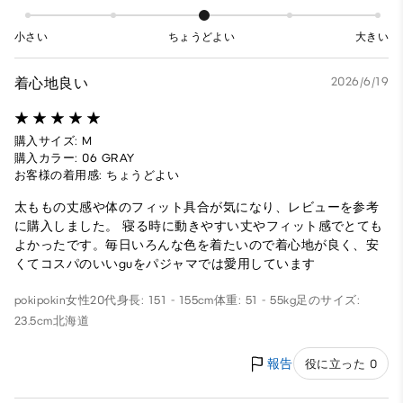
小さい
ちょうどよい
大きい
着心地良い
2026/6/19
購入サイズ: M
購入カラー: 06 GRAY
お客様の着用感: ちょうどよい
太ももの丈感や体のフィット具合が気になり、レビューを参考
に購入しました。 寝る時に動きやすい丈やフィット感でとても
よかったです。毎日いろんな色を着たいので着心地が良く、安
くてコスパのいいguをパジャマでは愛用しています
pokipokin
女性
20代
身長: 151 - 155cm
体重: 51 - 55kg
足のサイズ:
23.5cm
北海道
報告
役に立った 0