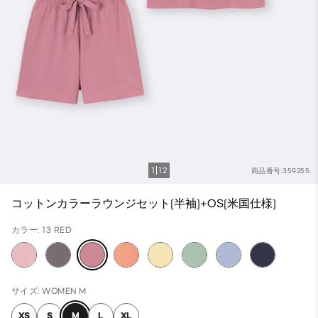
1
12
商品番号:359255
コットンカラーラウンジセット(半袖)+OS(米国仕様)
カラー: 13 RED
サイズ: WOMEN M
XS
S
M
L
XL