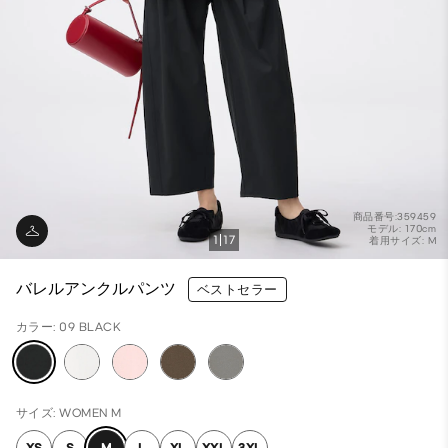
商品番号:359459
モデル: 170cm
1
17
着用サイズ: M
バレルアンクルパンツ
ベストセラー
カラー: 09 BLACK
サイズ: WOMEN M
XS
S
M
L
XL
XXL
3XL