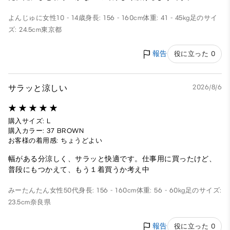
よんじゅに
女性
10 - 14歳
身長: 156 - 160cm
体重: 41 - 45kg
足のサイ
ズ: 24.5cm
東京都
報告
役に立った 0
サラッと涼しい
2026/8/6
購入サイズ: L
購入カラー: 37 BROWN
お客様の着用感: ちょうどよい
幅がある分涼しく、サラッと快適です。仕事用に買ったけど、
普段にもつかえて、もう１着買うか考え中
みーたんたん
女性
50代
身長: 156 - 160cm
体重: 56 - 60kg
足のサイズ:
23.5cm
奈良県
報告
役に立った 0