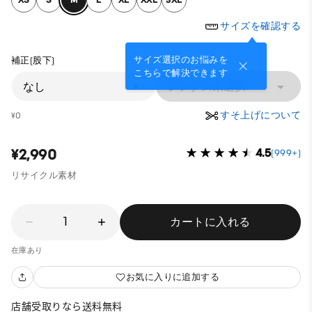
サイズを確認する
サイズ選択のお悩みを
補正(股下)
こちらで解決できます
なし
レングス未選択
すそ上げについて
¥0
¥2,990
4.5
(999+)
リサイクル素材
1
カートに入れる
在庫あり
お気に入りに追加する
店舗受取りなら送料無料