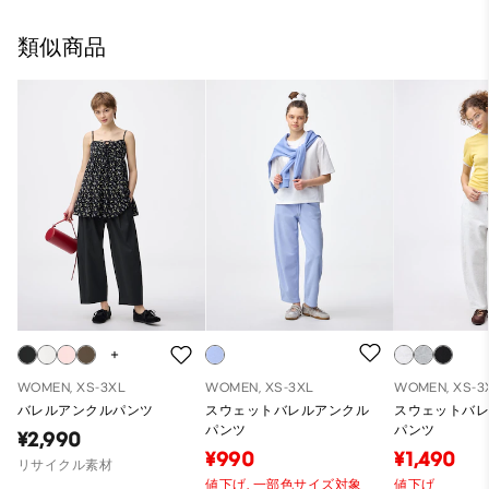
類似商品
WOMEN, XS-3XL
WOMEN, XS-3XL
WOMEN, XS-3
バレルアンクルパンツ
スウェットバレルアンクル
スウェットバ
パンツ
パンツ
¥2,990
¥990
¥1,490
リサイクル素材
値下げ,
一部色サイズ対象
値下げ