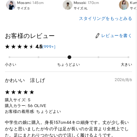
Masami
145cm
Masaki
170cm
Kum
サイズ:S
サイズ:XL
サイ
スタイリングをもっとみる
お客様のレビュー
レビューを書く
4.5
(999+)
小さい
ちょうどよい
大きい
かわいい 涼しげ
2026/8/6
購入サイズ: S
購入カラー: 56 OLIVE
お客様の着用感: ちょうどよい
中学生の娘に購入。身長157cm44キロ細身です。丈が少し長い
かなと思いましたが今の子は足が長いのか足首より全然上でし
た。足にまとわりつかないので涼しく履けるようです。