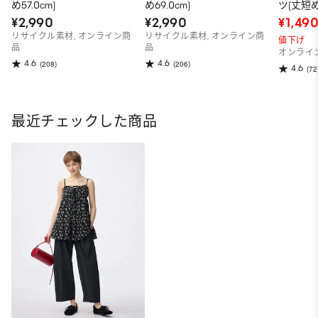
め57.0cm)
め69.0cm)
ツ(丈短め5
¥2,990
¥2,990
¥1,49
リサイクル素材, オンライン商
リサイクル素材, オンライン商
値下げ
品
品
オンライ
4.6
4.6
(208)
(206)
4.6
(72
最近チェックした商品