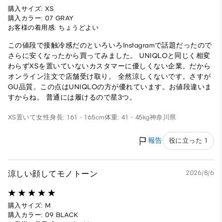
購入サイズ: XS
購入カラー: 07 GRAY
お客様の着用感: ちょうどよい
この値段で接触冷感だのといろいろInstagramで話題だったので
さらに安くなったから買ってみました。 UNIQLOと同じく相変
わらずXSを置いていないカスタマーに優しくない企業。だから
オンライン注文で店舗受け取り。 全然涼しくないです。さすが
GU品質。この点はUNIQLOの方が優れています。お値段違いま
すからね。 普通には履けるので星3つ。
XS置いて
女性
身長: 161 - 165cm
体重: 41 - 45kg
神奈川県
報告
役に立った 1
涼しい顔してモノトーン
2026/8/6
購入サイズ: M
購入カラー: 09 BLACK