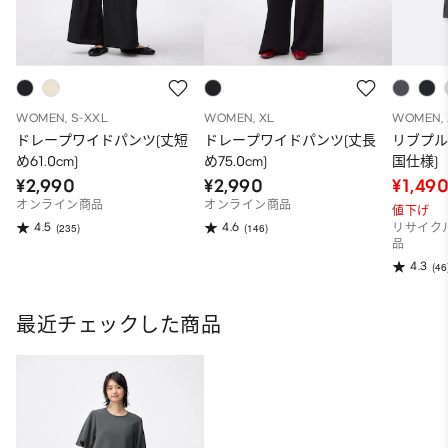
WOMEN, S-XXL
WOMEN, XL
WOMEN, 
ドレープワイドパンツ(丈短
ドレープワイドパンツ(丈長
リブプル
め61.0cm)
め75.0cm)
国仕様)
¥2,990
¥2,990
¥1,49
オンライン商品
オンライン商品
値下げ
4.5
4.6
(235)
(146)
リサイク
品
4.3
(46
最近チェックした商品