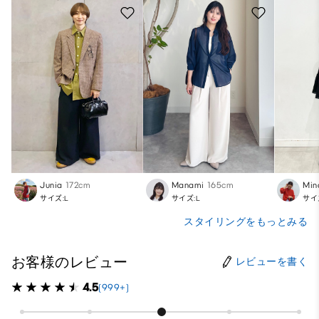
Junia
172cm
Manami
165cm
Min
サイズ:L
サイズ:L
サイ
スタイリングをもっとみる
お客様のレビュー
レビューを書く
4.5
(999+)