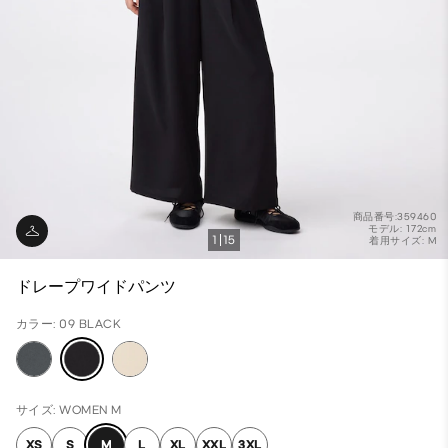
商品番号:359460
モデル: 172cm
1
15
着用サイズ: M
ドレープワイドパンツ
カラー: 09 BLACK
サイズ: WOMEN M
XS
S
M
L
XL
XXL
3XL