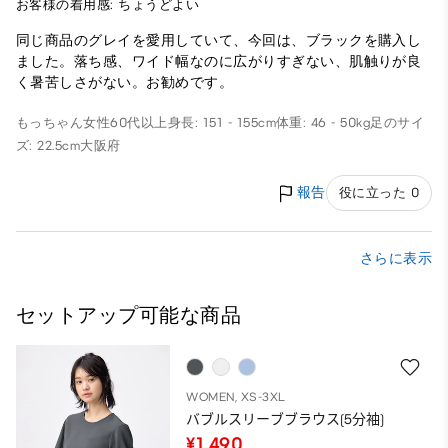
お客様の着用感: ちょうどよい
同じ商品のグレイを愛用していて、今回は、ブラックを購入し
ました。落ち感、ワイド幅なのに広がりすぎない、肌触りが良
く暑苦しさがない。お勧めです。
もっちゃん
女性
60代以上
身長: 151 - 155cm
体重: 46 - 50kg
足のサイ
ズ: 22.5cm
大阪府
報告
役に立った 0
さらに表示
セットアップ可能な商品
WOMEN, XS-3XL
バブルスリーブブラウス(5分袖)
¥1,490