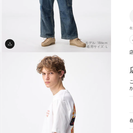
在
モデル: 186cm
着用サイズ: L