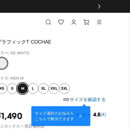
グラフィックT COCHAE
ラー: 00 WHITE
イズ: MEN M
XS
S
M
L
XL
XXL
3XL
サイズを確認する
¥1,490
サイズ選択のお悩みを
4.5
(4)
こちらで解決できます
ニセックス,
一部店舗商品