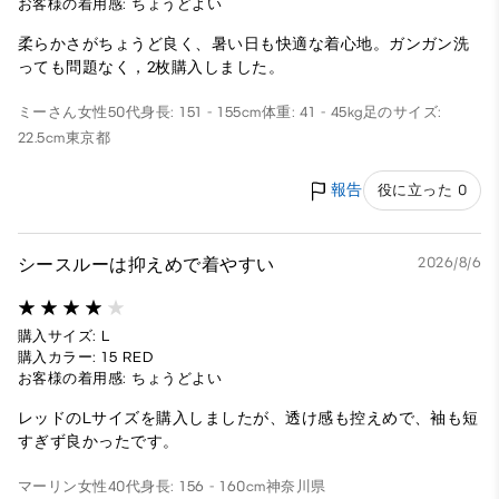
お客様の着用感: ちょうどよい
柔らかさがちょうど良く、暑い日も快適な着心地。ガンガン洗
っても問題なく，2枚購入しました。
ミーさん
女性
50代
身長: 151 - 155cm
体重: 41 - 45kg
足のサイズ:
22.5cm
東京都
報告
役に立った 0
シースルーは抑えめで着やすい
2026/8/6
購入サイズ: L
購入カラー: 15 RED
お客様の着用感: ちょうどよい
レッドのLサイズを購入しましたが、透け感も控えめで、袖も短
すぎず良かったです。
マーリン
女性
40代
身長: 156 - 160cm
神奈川県