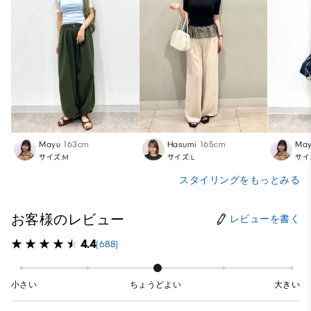
Mayu
163cm
Hasumi
165cm
Ma
サイズ:M
サイズ:L
サイ
スタイリングをもっとみる
お客様のレビュー
レビューを書く
4.4
(688)
小さい
ちょうどよい
大きい