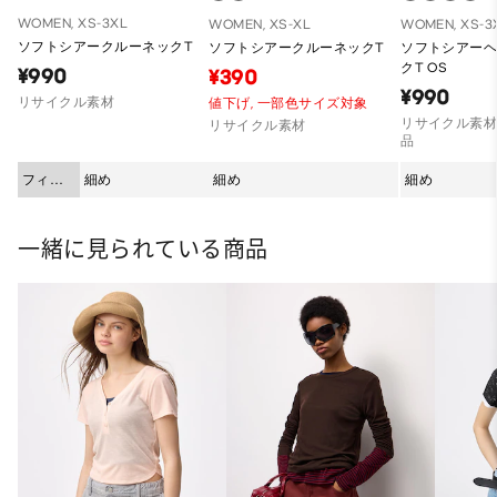
WOMEN, XS-3XL
WOMEN, XS-XL
WOMEN, XS-3
ソフトシアークルーネックT
ソフトシアークルーネックT
ソフトシアー
クT OS
¥990
¥390
¥990
リサイクル素材
値下げ,
一部色サイズ対象
リサイクル素材
リサイクル素材
品
フィッ
細め
細め
細め
ト
一緒に見られている商品