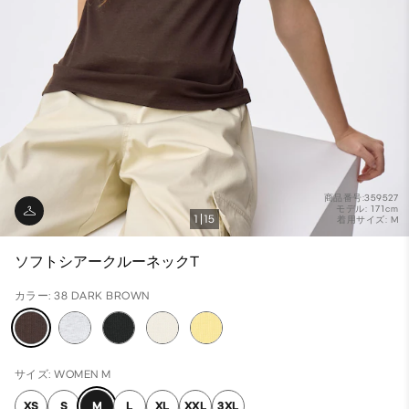
商品番号:359527
モデル: 171cm
1
15
着用サイズ: M
ソフトシアークルーネックT
カラー: 38 DARK BROWN
サイズ: WOMEN M
XS
S
M
L
XL
XXL
3XL