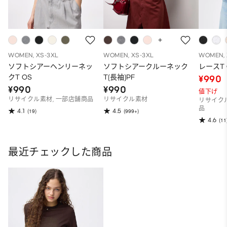
WOMEN, XS-3XL
WOMEN, XS-3XL
WOMEN, 
ソフトシアーヘンリーネッ
ソフトシアークルーネック
レースT 
クT OS
T(長袖)PF
¥990
¥990
¥990
値下げ
リサイクル素材, 一部店舗商品
リサイクル素材
リサイク
品
4.1
4.5
(19)
(999+)
4.6
(11
最近チェックした商品