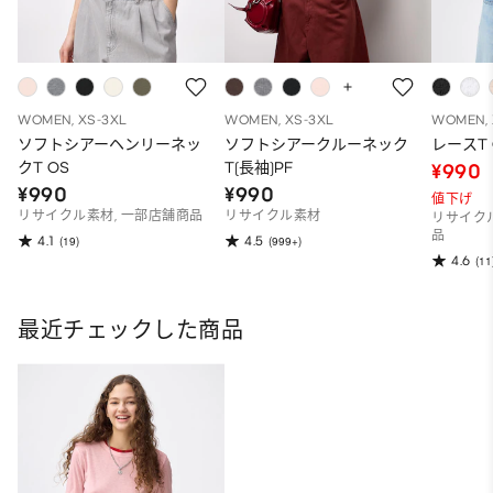
WOMEN, XS-3XL
WOMEN, XS-3XL
WOMEN, 
ソフトシアーヘンリーネッ
ソフトシアークルーネック
レースT 
クT OS
T(長袖)PF
¥990
¥990
¥990
値下げ
リサイクル素材, 一部店舗商品
リサイクル素材
リサイク
品
4.1
4.5
(19)
(999+)
4.6
(11
最近チェックした商品