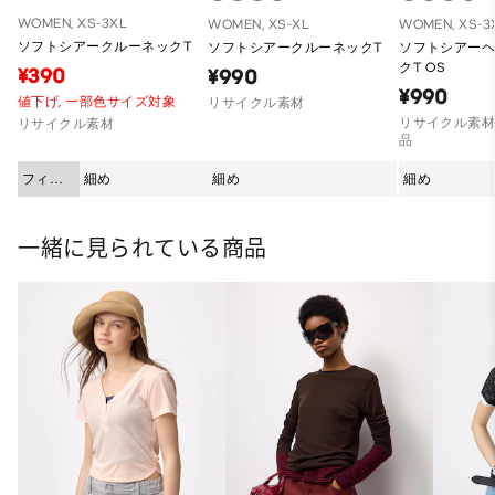
WOMEN, XS-3XL
WOMEN, XS-XL
WOMEN, XS-3
ソフトシアークルーネックT
ソフトシアークルーネックT
ソフトシアー
クT OS
¥390
¥990
¥990
値下げ,
一部色サイズ対象
リサイクル素材
リサイクル素材
リサイクル素材
品
フィッ
細め
細め
細め
ト
一緒に見られている商品