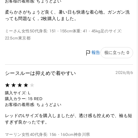
お客様の着用感: ちょうどよい
柔らかさがちょうど良く、暑い日も快適な着心地。ガンガン洗
っても問題なく，2枚購入しました。
ミーさん
女性
50代
身長: 151 - 155cm
体重: 41 - 45kg
足のサイズ:
22.5cm
東京都
報告
役に立った 0
シースルーは抑えめで着やすい
2026/8/6
購入サイズ: L
購入カラー: 15 RED
お客様の着用感: ちょうどよい
レッドのLサイズを購入しましたが、透け感も控えめで、袖も短
すぎず良かったです。
マーリン
女性
40代
身長: 156 - 160cm
神奈川県