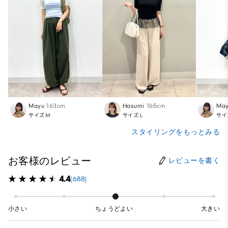
Mayu
163cm
Hasumi
165cm
Ma
サイズ:M
サイズ:L
サイ
スタイリングをもっとみる
お客様のレビュー
レビューを書く
4.4
(688)
小さい
ちょうどよい
大きい