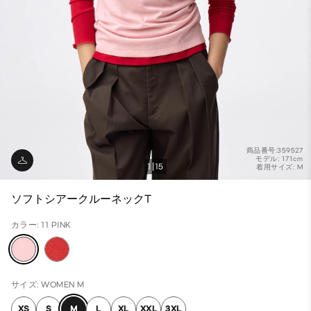
商品番号:359527
モデル: 171cm
1
15
着用サイズ: M
ソフトシアークルーネックT
カラー: 11 PINK
サイズ: WOMEN M
XS
S
M
L
XL
XXL
3XL