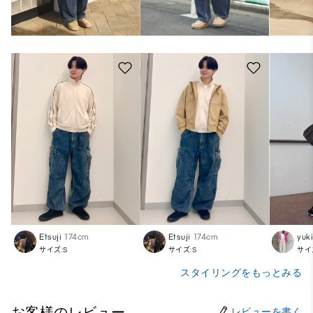
Etsuji
174cm
Etsuji
174cm
yuk
サイズ:S
サイズ:S
サイ
スタイリングをもっとみる
お客様のレビュー
レビューを書く