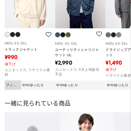
MEN, XS-3XL
MEN, XS-3XL
MEN, XS-3XL
トラックジャケット
ユーティリティシャツジャ
ドライジップ
ケット UL
ット
¥990
¥2,990
¥1,490
値下げ
ユニセックス, 9月上旬販売
値下げ
ユニセックス, リサイクル素
予定
材
リサイクル素
フィッ
ややゆったり
ややゆったり
ややゆったり
ト
一緒に見られている商品