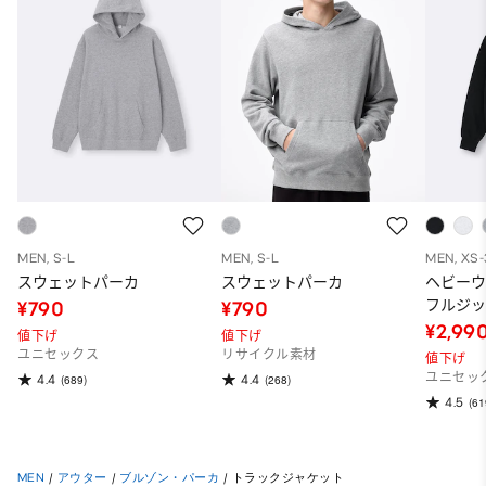
MEN, S-L
MEN, S-L
MEN, XS
スウェットパーカ
スウェットパーカ
ヘビー
フルジッ
¥790
¥790
冬商品)
¥2,99
値下げ
値下げ
ユニセックス
リサイクル素材
値下げ
ユニセッ
4.4
4.4
(689)
(268)
4.5
(61
MEN
/
アウター
/
ブルゾン・パーカ
/
トラックジャケット