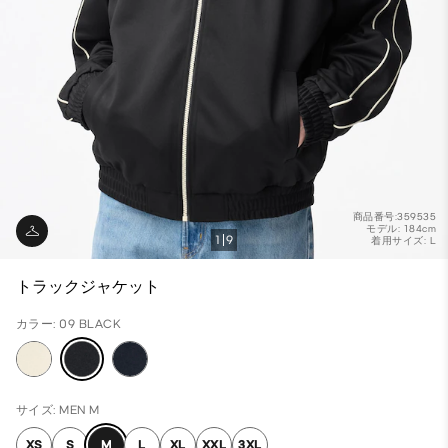
商品番号:359535
モデル: 184cm
1
9
着用サイズ: L
トラックジャケット
カラー: 09 BLACK
サイズ: MEN M
XS
S
M
L
XL
XXL
3XL